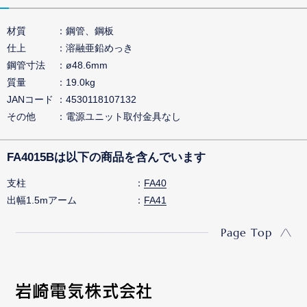
材質
鋼管、鋼板
仕上
溶融亜鉛めっき
鋼管寸法
ø48.6mm
質量
19.0kg
JANコード
4530118107132
その他
電源ユニット取付金具なし
FA4015Bは以下の商品を含んでいます
支柱
FA40
出幅1.5mアーム
FA41
Page Top