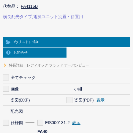
代替品：
FA4115B
横長配光タイプ,電源ユニット別置・併置用
Myリストに追加
お問合せ
特長詳細：レディオック フラッド アーバンビュー
全てチェック
画像
小組
姿図(DXF)
姿図(PDF)
配光図
仕様図
EIS000131-2
FA40