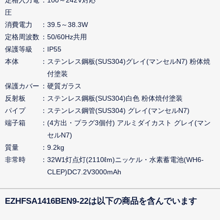
圧
消費電力
39.5～38.3W
定格周波数
50/60Hz共用
保護等級
IP55
本体
ステンレス鋼板(SUS304)グレイ(マンセルN7) 粉体焼
付塗装
保護カバー
硬質ガラス
反射板
ステンレス鋼板(SUS304)白色 粉体焼付塗装
パイプ
ステンレス鋼管(SUS304) グレイ(マンセルN7)
端子箱
(4方出・プラグ3個付) アルミダイカスト グレイ(マン
セルN7)
質量
9.2kg
非常時
32W1灯点灯(2110ℓm)ニッケル・水素蓄電池(WH6-
CLEP)DC7.2V3000mAh
EZHFSA1416BEN9-22は以下の商品を含んでいます