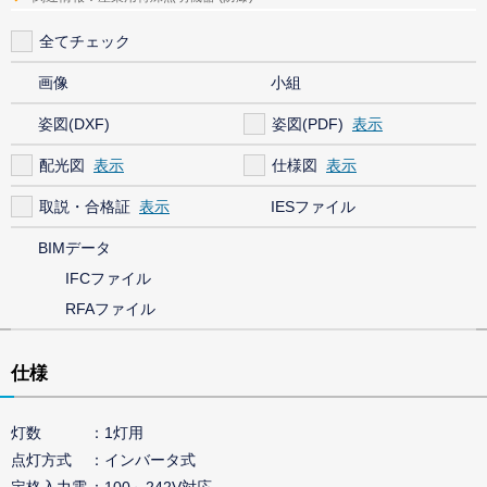
全てチェック
画像
小組
姿図(DXF)
姿図(PDF)
配光図
仕様図
取説・合格証
IESファイル
BIMデータ
IFCファイル
RFAファイル
仕様
灯数
1灯用
点灯方式
インバータ式
定格入力電
100～242V対応