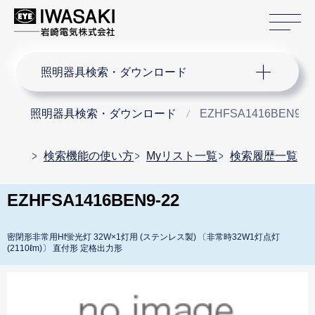
サ
サイト内検索
照明器具検索・ダウンロード
照明器具検索・ダウンロード
EZHFSA1416BEN9-2
検索機能の使い方
Myリスト一覧
検索履歴一覧
EZHFSA1416BEN9-22
密閉形非常用Hf蛍光灯 32W×1灯用 (ステンレス製) 〔非常時32W1灯点灯
(2110ℓm)〕 直付形 定格出力形