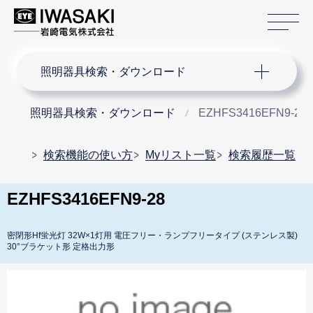
サ
サイト内検索
照明器具検索・ダウンロード
照明器具検索・ダウンロード
EZHFS3416EFN9-28
検索機能の使い方
Myリスト一覧
検索履歴一覧
EZHFS3416EFN9-28
密閉形Hf蛍光灯 32W×1灯用 電圧フリー・ランプフリータイプ (ステンレス製)
30°ブラケット形 定格出力形