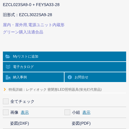
EZCL023SA9-0 + FEYSA33-28
旧形式：EZCL3022SA9-28
屋内・屋外用,電源ユニット内蔵形
グリーン購入法適合品
Myリストに追加
電子カタログ
納入事例
お問合せ
特長詳細：レディオック 密閉形LED照明器具(蛍光灯代替品)
全てチェック
画像
小組
姿図(DXF)
姿図(PDF)