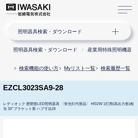
サ
サイト内検索
照明器具検索・ダウンロード
照明器具検索・ダウンロード
産業用特殊照明機器
検索機能の使い方
Myリスト一覧
検索履歴一覧
EZCL3023SA9-28
レディオック 密閉形LED照明器具 〈蛍光灯代替品〉 Hf32W 1灯用(高出力形)相
当 30°ブラケット形 ハブ寸法28