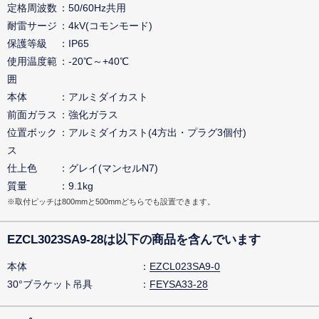
定格周波数
50/60Hz共用
耐雷サージ
4kV(コモンモード)
保護等級
IP65
使用温度範
-20℃～+40℃
囲
本体
アルミダイカスト
前面ガラス
強化ガラス
位置ボック
アルミダイカスト(4方出・プラグ3個付)
ス
仕上色
グレイ(マンセルN7)
質量
9.1kg
※取付ピッチは800mmと500mmどちらでも設置できます。
EZCL3023SA9-28は以下の商品を含んでいます
本体
EZCL023SA9-0
30°ブラケット吊具
FEYSA33-28