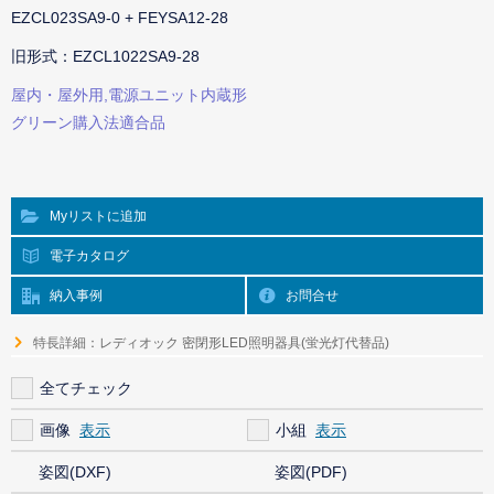
EZCL023SA9-0 + FEYSA12-28
旧形式：EZCL1022SA9-28
屋内・屋外用,電源ユニット内蔵形
グリーン購入法適合品
Myリストに追加
電子カタログ
納入事例
お問合せ
特長詳細：レディオック 密閉形LED照明器具(蛍光灯代替品)
全てチェック
画像
小組
姿図(DXF)
姿図(PDF)