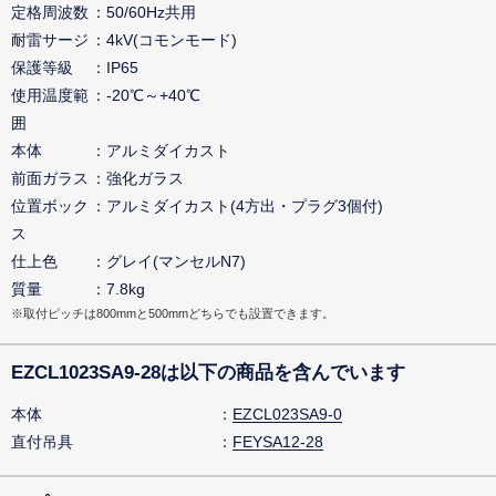
定格周波数
50/60Hz共用
耐雷サージ
4kV(コモンモード)
保護等級
IP65
使用温度範
-20℃～+40℃
囲
本体
アルミダイカスト
前面ガラス
強化ガラス
位置ボック
アルミダイカスト(4方出・プラグ3個付)
ス
仕上色
グレイ(マンセルN7)
質量
7.8kg
※取付ピッチは800mmと500mmどちらでも設置できます。
EZCL1023SA9-28は以下の商品を含んでいます
本体
EZCL023SA9-0
直付吊具
FEYSA12-28