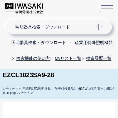
サ
サイト内検索
照明器具検索・ダウンロード
照明器具検索・ダウンロード
産業用特殊照明機器
検索機能の使い方
Myリスト一覧
検索履歴一覧
EZCL1023SA9-28
レディオック 密閉形LED照明器具 〈蛍光灯代替品〉 Hf32W 1灯用(高出力形)相
当 直付形 ハブ寸法28