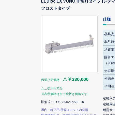
LEDioc EX VONO 非常灯タイプ (
フロストタイプ
仕様
器具光
非常時
消費電力
固有エ
（200
光束維
光源色
△￥330,000
希望小売価格：
平均演
△…受注生産品
※表示価格は全て税抜き価格です。
定格入
旧形式：EYICLA9021SA9F-16
定格周
屋内・軒下用,電源ユニット内蔵形
耐雷サ