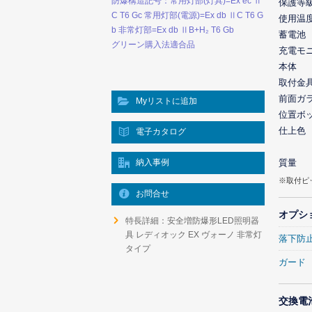
防爆構造記号：常用灯部(灯具)=Ex ec Ⅱ
保護等
C T6 Gc 常用灯部(電源)=Ex db ⅡC T6 G
使用温
b 非常灯部=Ex db ⅡB+H₂ T6 Gb
蓄電池
グリーン購入法適合品
充電モ
本体
取付金
前面ガ
Myリストに追加
位置ボ
仕上色
電子カタログ
納入事例
質量
※取付ピ
お問合せ
オプシ
特長詳細：安全増防爆形LED照明器
具 レディオック EX ヴォーノ 非常灯
落下防
タイプ
ガード
交換電