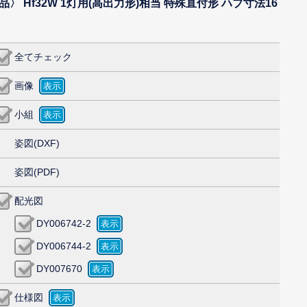
品〉 Hf32W 1灯用(高出力形)相当 特殊直付形 ハブ寸法16
全てチェック
画像
小組
姿図(DXF)
姿図(PDF)
配光図
DY006742-2
DY006744-2
DY007670
仕様図