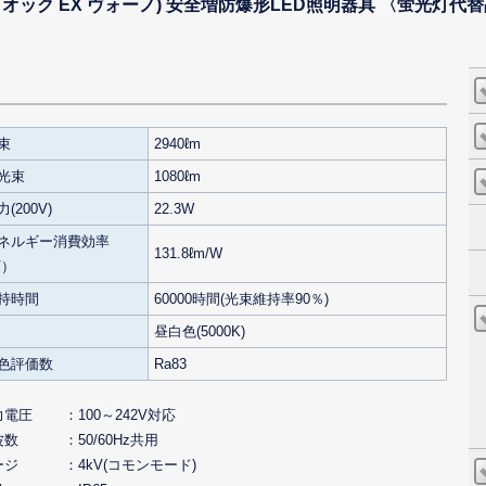
レディオック EX ヴォーノ) 安全増防爆形LED照明器具 〈蛍光灯代替
束
2940ℓm
光束
1080ℓm
(200V)
22.3W
ネルギー消費効率
131.8ℓm/W
V）
持時間
60000時間(光束維持率90％)
昼白色(5000K)
色評価数
Ra83
力電圧
100～242V対応
波数
50/60Hz共用
ージ
4kV(コモンモード)