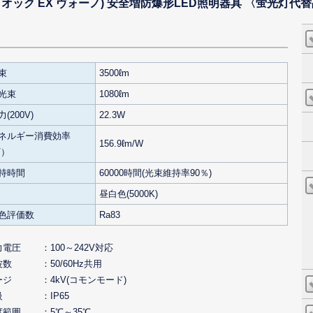
レディオック EX ヴォーノ) 安全増防爆形LED照明器具 〈蛍光灯代替
束
3500ℓm
光束
1080ℓm
(200V)
22.3W
ネルギー消費効率
156.9ℓm/W
V）
持時間
60000時間(光束維持率90％)
昼白色(5000K)
色評価数
Ra83
力電圧
100～242V対応
波数
50/60Hz共用
ージ
4kV(コモンモード)
級
IP65
度範囲
5℃～35℃