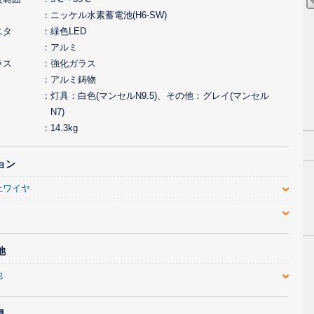
ニッケル水素蓄電池(H6-SW)
ニタ
緑色LED
アルミ
ラス
強化ガラス
アルミ鋳物
灯具：白色(マンセルN9.5)、その他：グレイ(マンセル
N7)
14.3kg
ョン
止ワイヤ
池
池
具