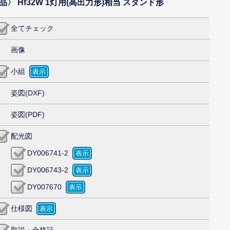
品〉 Hf32W 1灯用(高出力形)相当 スタンド形
全てチェック
画像
小組
姿図(DXF)
姿図(PDF)
配光図
DY006741-2
DY006743-2
DY007670
仕様図
取説・合格証