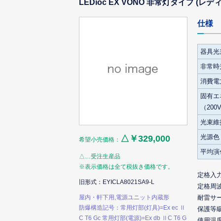
LEDioc EX VONO 非常灯タイプ (
仕様
器具光
非常時
消費電力
固有エ
（200
光束維
光源色
△￥329,000
希望小売価格：
平均演
△…受注生産品
※表示価格は全て税抜き価格です。
定格入
旧形式：EYICLA8021SA9-L
定格周
屋内・軒下用,電源ユニット内蔵形
耐雷サ
防爆構造記号：常用灯部(灯具)=Ex ec Ⅱ
保護等
C T6 Gc 常用灯部(電源)=Ex db ⅡC T6 G
使用温