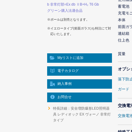
b 非常灯部=Ex db ⅡB+H₂ T6 Gb
蓄電池
グリーン購入法適合品
充電モ
本体
※ポールは別売となります。
前面ガ
※イエロータイプ(前面ガラス)も特注にて対
連結箱
応いたします。
仕上色
質量
Myリストに追加
オプシ
電子カタログ
落下防
納入事例
ガード
お問合せ
交換電
特長詳細：安全増防爆形LED照明器
具 レディオック EX ヴォーノ 非常灯
交換電
タイプ
特殊工