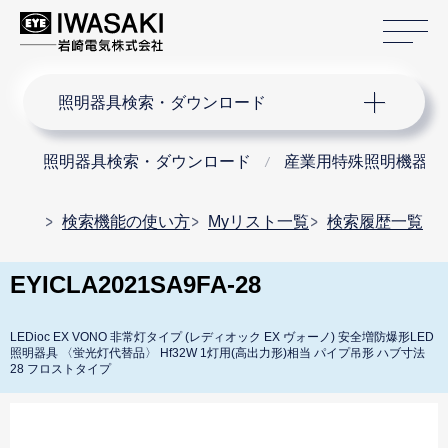
サ
サイト内検索
照明器具検索・ダウンロード
照明器具検索・ダウンロード
産業用特殊照明機器
検索機能の使い方
Myリスト一覧
検索履歴一覧
EYICLA2021SA9FA-28
LEDioc EX VONO 非常灯タイプ (レディオック EX ヴォーノ) 安全増防爆形LED
照明器具 〈蛍光灯代替品〉 Hf32W 1灯用(高出力形)相当 パイプ吊形 ハブ寸法
28 フロストタイプ