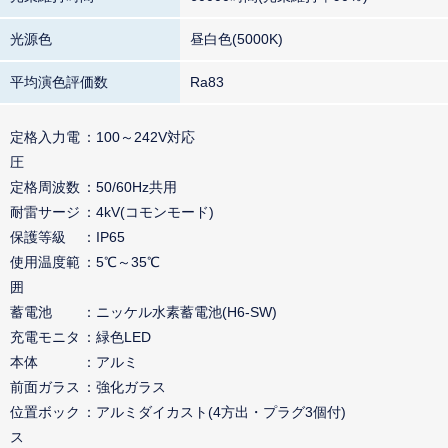
光源色
昼白色(5000K)
平均演色評価数
Ra83
定格入力電
100～242V対応
圧
定格周波数
50/60Hz共用
耐雷サージ
4kV(コモンモード)
保護等級
IP65
使用温度範
5℃～35℃
囲
蓄電池
ニッケル水素蓄電池(H6-SW)
充電モニタ
緑色LED
本体
アルミ
前面ガラス
強化ガラス
位置ボック
アルミダイカスト(4方出・プラグ3個付)
ス