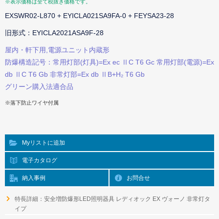
※表示価格は全て税抜き価格です。
EXSWR02-L870 + EYICLA021SA9FA-0 + FEYSA23-28
旧形式：EYICLA2021ASA9F-28
屋内・軒下用,電源ユニット内蔵形
防爆構造記号：常用灯部(灯具)=Ex ec ⅡC T6 Gc 常用灯部(電源)=Ex
db ⅡC T6 Gb 非常灯部=Ex db ⅡB+H₂ T6 Gb
グリーン購入法適合品
※落下防止ワイヤ付属
Myリストに追加
電子カタログ
納入事例
お問合せ
特長詳細：安全増防爆形LED照明器具 レディオック EX ヴォーノ 非常灯タ
イプ