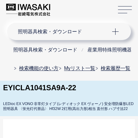
サ
サイト内検索
照明器具検索・ダウンロード
照明器具検索・ダウンロード
産業用特殊照明機器
検索機能の使い方
Myリスト一覧
検索履歴一覧
EYICLA1041SA9A-22
LEDioc EX VONO 非常灯タイプ (レディオック EX ヴォーノ) 安全増防爆形LED
照明器具 〈蛍光灯代替品〉 Hf32W 2灯用(高出力形)相当 直付形 ハブ寸法22