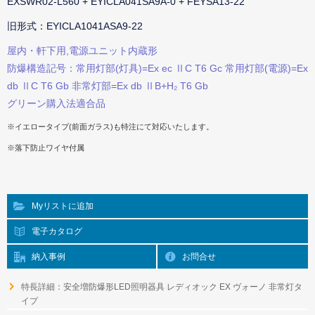
EXSWR02-L560 + EYICLA041SA9A-0 + FEYSA13-22
旧形式：EYICLA1041ASA9-22
屋内・軒下用,電源ユニット内蔵形
防爆構造記号：常用灯部(灯具)=Ex ec ⅡC T6 Gc 常用灯部(電源)=Ex
db ⅡC T6 Gb 非常灯部=Ex db ⅡB+H₂ T6 Gb
グリーン購入法適合品
※イエロータイプ(前面ガラス)も特注にて対応いたします。
※落下防止ワイヤ付属
Myリストに追加
電子カタログ
納入事例
お問合せ
特長詳細：安全増防爆形LED照明器具 レディオック EX ヴォーノ 非常灯タ
イプ