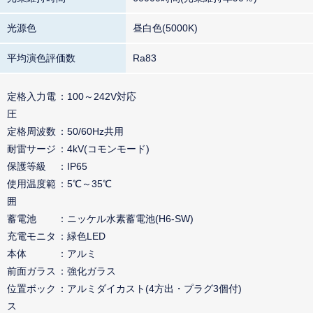
光源色
昼白色(5000K)
平均演色評価数
Ra83
定格入力電
100～242V対応
圧
定格周波数
50/60Hz共用
耐雷サージ
4kV(コモンモード)
保護等級
IP65
使用温度範
5℃～35℃
囲
蓄電池
ニッケル水素蓄電池(H6-SW)
充電モニタ
緑色LED
本体
アルミ
前面ガラス
強化ガラス
位置ボック
アルミダイカスト(4方出・プラグ3個付)
ス