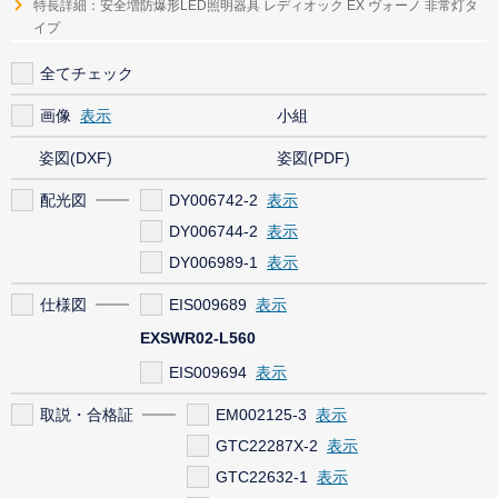
特長詳細：安全増防爆形LED照明器具 レディオック EX ヴォーノ 非常灯タ
イプ
全てチェック
画像
小組
姿図(DXF)
姿図(PDF)
配光図
DY006742-2
DY006744-2
DY006989-1
仕様図
EIS009689
EXSWR02-L560
EIS009694
取説・合格証
EM002125-3
GTC22287X-2
GTC22632-1