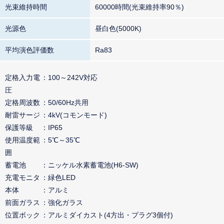
光束維持時間
60000時間(光束維持率90％)
光源色
昼白色(5000K)
平均演色評価数
Ra83
定格入力電
100～242V対応
圧
定格周波数
50/60Hz共用
耐雷サージ
4kV(コモンモード)
保護等級
IP65
使用温度範
5℃～35℃
囲
蓄電池
ニッケル水素蓄電池(H6-SW)
充電モニタ
緑色LED
本体
アルミ
前面ガラス
強化ガラス
位置ボック
アルミダイカスト(4方出・プラグ3個付)