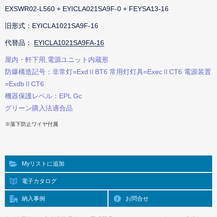
EXSWR02-L560 + EYICLA021SA9F-0 + FEYSA13-16
旧形式：EYICLA1021SA9F-16
代替品：
EYICLA1021SA9FA-16
屋内・軒下用,電源ユニット内蔵形
防爆構造記号：非常灯=ExdⅡBT6 常用灯灯具=ExecⅡCT6 電源装置
=ExdbⅡCT6
機器保護レベル：EPL Gc
グリーン購入法適合品
※落下防止ワイヤ付属
Myリストに追加
電子カタログ
納入事例
お問合せ