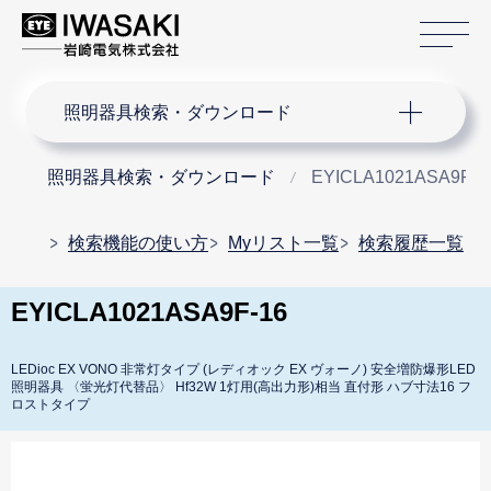
サ
サイト内検索
照明器具検索・ダウンロード
照明器具検索・ダウンロード
EYICLA1021ASA9F-1
検索機能の使い方
Myリスト一覧
検索履歴一覧
EYICLA1021ASA9F-16
LEDioc EX VONO 非常灯タイプ (レディオック EX ヴォーノ) 安全増防爆形LED
照明器具 〈蛍光灯代替品〉 Hf32W 1灯用(高出力形)相当 直付形 ハブ寸法16 フ
ロストタイプ