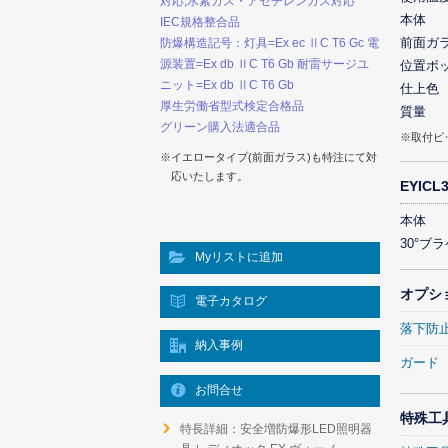
対応,水素ガス・アセチレンガス対応
本体
IEC規格整合品
前面ガ
防爆構造記号：灯具=Ex ec ⅡC T6 Gc 電
源装置=Ex db ⅡC T6 Gb 耐雷サージユ
位置ボ
ニット=Ex db ⅡC T6 Gb
仕上色
厚生労働省型式検定合格品
質量
グリーン購入法適合品
※取付ピ
※イエロータイプ(前面ガラス)も特注にて対
応いたします。
EYIC
本体
30°ブ
Myリストに追加
オプシ
電子カタログ
落下防
納入事例
ガード
お問合せ
特殊工
特長詳細：安全増防爆形LED照明器