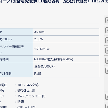
EX ヴォーノ) 安全増防爆形LED照明器具 〈蛍光灯代替品〉 Hf32W
束
3500ℓm
(200V)
21.0W
ネルギー消費効率
166.6ℓm/W
V）
持時間
60000時間(光束維持率90％)
昼白色(5000K)
色評価数
Ra83
力電圧
100～242V対応
波数
50/60Hz共用
ージ
15kV(コモンモード)
級
IP65
度範囲
-20℃～+50℃