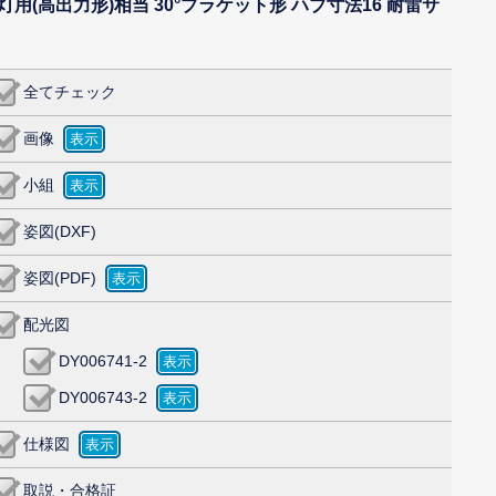
 1灯用(高出力形)相当 30°ブラケット形 ハブ寸法16 耐雷サ
全てチェック
画像
小組
姿図(DXF)
姿図(PDF)
配光図
DY006741-2
DY006743-2
仕様図
取説・合格証