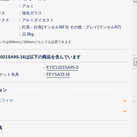
アルミ
ラス
強化ガラス
ックス
アルミダイカスト
灯具：白色(マンセルN9.5) その他：グレイ(マンセルN7)
11.8kg
ッチは800mmと500mmどちらでも設置できます。
L3021SA9S-16は以下の商品を含んでいます
EYICL021SA9S-0
ラケット吊具
FEYSA33-16
ョン
止ワイヤ
具