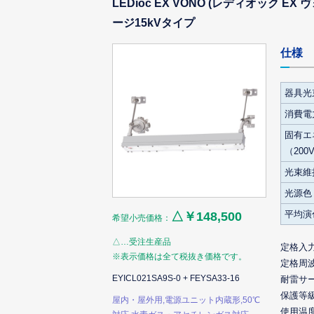
LEDioc EX VONO (レディオック 
ージ15kVタイプ
仕様
器具光
消費電力
固有エ
（200
光束維
光源色
平均演
△￥148,500
希望小売価格：
△…受注生産品
定格入
※表示価格は全て税抜き価格です。
定格周
EYICL021SA9S-0 + FEYSA33-16
耐雷サ
保護等
屋内・屋外用,電源ユニット内蔵形,50℃
使用温