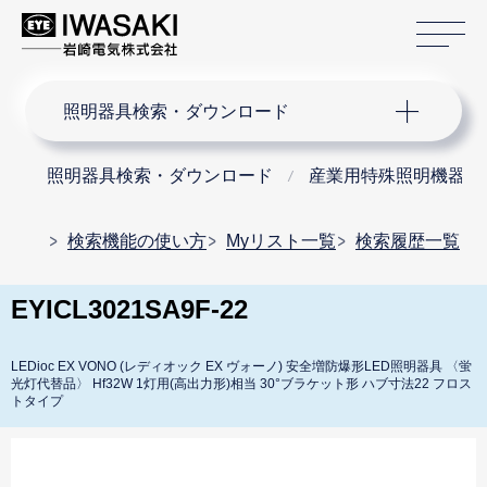
サ
サイト内検索
照明器具検索・ダウンロード
照明器具検索・ダウンロード
産業用特殊照明機器
検索機能の使い方
Myリスト一覧
検索履歴一覧
EYICL3021SA9F-22
LEDioc EX VONO (レディオック EX ヴォーノ) 安全増防爆形LED照明器具 〈蛍
光灯代替品〉 Hf32W 1灯用(高出力形)相当 30°ブラケット形 ハブ寸法22 フロス
トタイプ