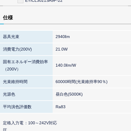
EYICL3021SA9F-22
仕様
器具光束
2940ℓm
消費電力(200V)
21.0W
固有エネルギー消費効率
140.0ℓm/W
（200V）
光束維持時間
60000時間(光束維持率90％)
光源色
昼白色(5000K)
平均演色評価数
Ra83
定格入力電
100～242V対応
圧