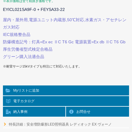
※表示価格は全て税抜き価格です。
EYICL021SA9F-0 + FEYSA33-22
屋内・屋外用,電源ユニット内蔵形,50℃対応,水素ガス・アセチレン
ガス対応
IEC規格整合品
防爆構造記号：灯具=Ex ec ⅡC T6 Gc 電源装置=Ex db ⅡC T6 Gb
厚生労働省型式検定合格品
グリーン購入法適合品
※耐雷サージ15kVタイプも特注にて対応いたします。
Myリストに追加
電子カタログ
納入事例
お問合せ
特長詳細：安全増防爆形LED照明器具 レディオック EX ヴォーノ