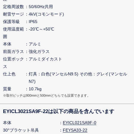
定格周波数
50/60Hz共用
耐雷サージ
4kV(コモンモード)
保護等級
IP65
使用温度範
-20℃～+50℃
囲
本体
アルミ
前面ガラス
強化ガラス
位置ボック
アルミダイカスト
ス
仕上色
灯具：白色(マンセルN9.5) その他：グレイ(マンセル
N7)
質量
10.7kg
※取付ピッチは800mmと500mmどちらでも設置できます。
EYICL3021SA9F-22は以下の商品を含んでいます
本体
EYICL021SA9F-0
30°ブラケット吊具
FEYSA33-22