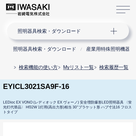
サ
サイト内検索
照明器具検索・ダウンロード
照明器具検索・ダウンロード
産業用特殊照明機器
検索機能の使い方
Myリスト一覧
検索履歴一覧
EYICL3021SA9F-16
LEDioc EX VONO (レディオック EX ヴォーノ) 安全増防爆形LED照明器具 〈蛍
光灯代替品〉 Hf32W 1灯用(高出力形)相当 30°ブラケット形 ハブ寸法16 フロス
トタイプ