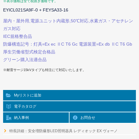
※表示価格は全て税抜き価格です。
EYICL021SA9F-0 + FEYSA33-16
屋内・屋外用,電源ユニット内蔵形,50℃対応,水素ガス・アセチレン
ガス対応
IEC規格整合品
防爆構造記号：灯具=Ex ec ⅡC T6 Gc 電源装置=Ex db ⅡC T6 Gb
厚生労働省型式検定合格品
グリーン購入法適合品
※耐雷サージ15kVタイプも特注にて対応いたします。
Myリストに追加
電子カタログ
納入事例
お問合せ
特長詳細：安全増防爆形LED照明器具 レディオック EX ヴォーノ