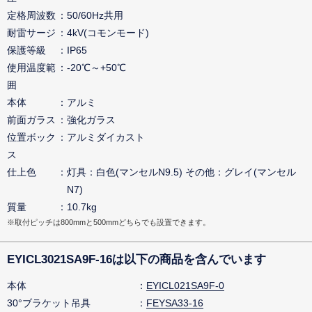
定格周波数
50/60Hz共用
耐雷サージ
4kV(コモンモード)
保護等級
IP65
使用温度範
-20℃～+50℃
囲
本体
アルミ
前面ガラス
強化ガラス
位置ボック
アルミダイカスト
ス
仕上色
灯具：白色(マンセルN9.5) その他：グレイ(マンセル
N7)
質量
10.7kg
※取付ピッチは800mmと500mmどちらでも設置できます。
EYICL3021SA9F-16は以下の商品を含んでいます
本体
EYICL021SA9F-0
30°ブラケット吊具
FEYSA33-16