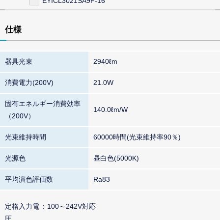
EYICL3021SA9F-16
仕様
器具光束
2940ℓm
消費電力(200V)
21.0W
固有エネルギー消費効率
140.0ℓm/W
（200V）
光束維持時間
60000時間(光束維持率90％)
光源色
昼白色(5000K)
平均演色評価数
Ra83
定格入力電
100～242V対応
圧