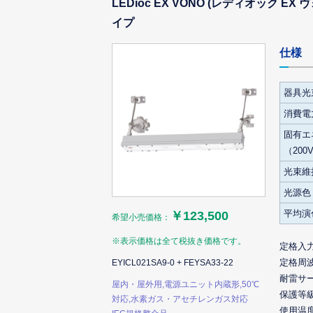
LEDioc EX VONO (レディオック 
イプ
仕様
器具光
消費電力
固有エ
（200
光束維
光源色
平均演
￥123,500
希望小売価格：
※表示価格は全て税抜き価格です。
定格入
定格周
EYICL021SA9-0 + FEYSA33-22
耐雷サ
屋内・屋外用,電源ユニット内蔵形,50℃
保護等
対応,水素ガス・アセチレンガス対応
使用温