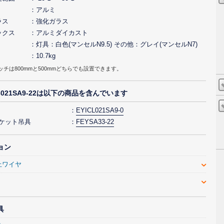
アルミ
ラス
強化ガラス
ックス
アルミダイカスト
灯具：白色(マンセルN9.5) その他：グレイ(マンセルN7)
10.7kg
ッチは800mmと500mmどちらでも設置できます。
L3021SA9-22は以下の商品を含んでいます
EYICL021SA9-0
ラケット吊具
FEYSA33-22
ョン
止ワイヤ
具