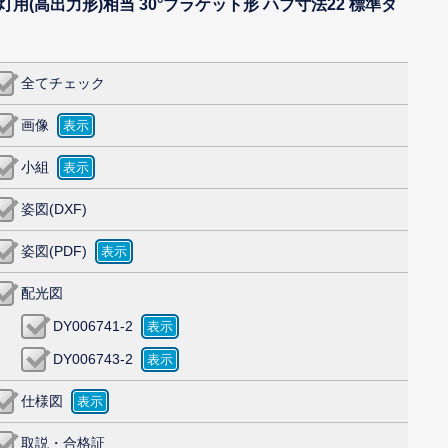
 1灯用(高出力形)相当 30°ブラケット形 ハブ寸法22 標準タ
全てチェック
画像
小組
姿図(DXF)
姿図(PDF)
配光図
DY006741-2
DY006743-2
仕様図
取説・合格証