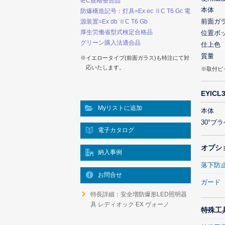
IEC規格整合品
本体
防爆構造記号：灯具=Ex ec ⅡC T6 Gc 電
前面ガ
源装置=Ex db ⅡC T6 Gb
厚生労働省型式検定合格品
位置ボ
グリーン購入法適合品
仕上色
質量
※イエロータイプ(前面ガラス)も特注にて対
応いたします。
※取付ピ
EYIC
Myリストに追加
本体
30°ブ
電子カタログ
オプシ
納入事例
落下防
お問合せ
ガード
特長詳細：安全増防爆形LED照明器
具 レディオック EX ヴォーノ
特殊工