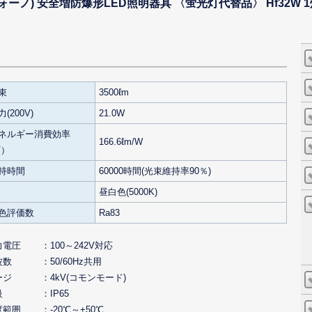
EX ヴォーノ) 安全増防爆形LED照明器具 〈蛍光灯代替品〉 Hf32W
束
3500ℓm
(200V)
21.0W
ネルギー消費効率
166.6ℓm/W
V）
持時間
60000時間(光束維持率90％)
昼白色(5000K)
色評価数
Ra83
力電圧
100～242V対応
波数
50/60Hz共用
ージ
4kV(コモンモード)
級
IP65
度範囲
-20℃～+50℃