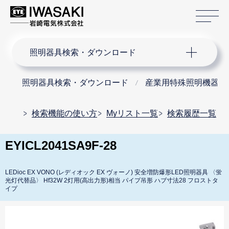
サ
サイト内検索
照明器具検索・ダウンロード
照明器具検索・ダウンロード
産業用特殊照明機器
検索機能の使い方
Myリスト一覧
検索履歴一覧
EYICL2041SA9F-28
LEDioc EX VONO (レディオック EX ヴォーノ) 安全増防爆形LED照明器具 〈蛍
光灯代替品〉 Hf32W 2灯用(高出力形)相当 パイプ吊形 ハブ寸法28 フロストタ
イプ