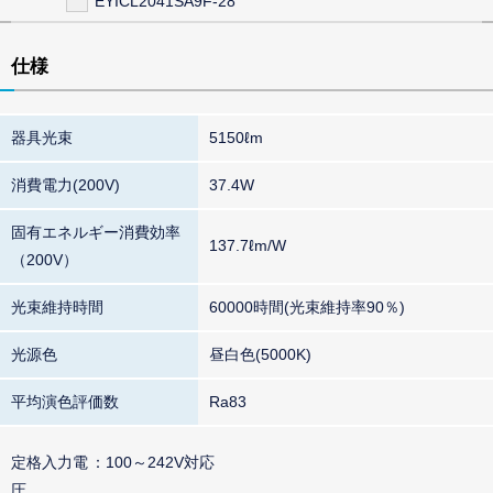
EYICL2041SA9F-28
仕様
器具光束
5150ℓm
消費電力(200V)
37.4W
固有エネルギー消費効率
137.7ℓm/W
（200V）
光束維持時間
60000時間(光束維持率90％)
光源色
昼白色(5000K)
平均演色評価数
Ra83
定格入力電
100～242V対応
圧