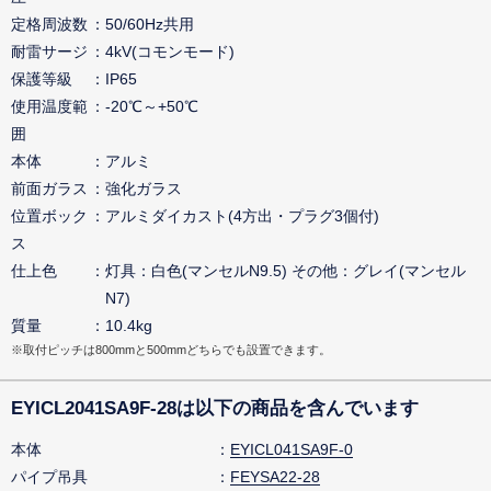
定格周波数
50/60Hz共用
耐雷サージ
4kV(コモンモード)
保護等級
IP65
使用温度範
-20℃～+50℃
囲
本体
アルミ
前面ガラス
強化ガラス
位置ボック
アルミダイカスト(4方出・プラグ3個付)
ス
仕上色
灯具：白色(マンセルN9.5) その他：グレイ(マンセル
N7)
質量
10.4kg
※取付ピッチは800mmと500mmどちらでも設置できます。
EYICL2041SA9F-28は以下の商品を含んでいます
本体
EYICL041SA9F-0
パイプ吊具
FEYSA22-28