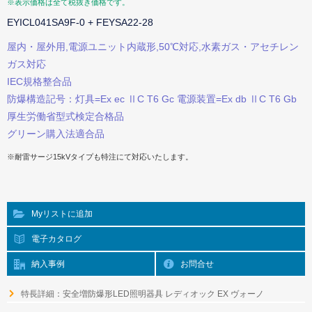
※表示価格は全て税抜き価格です。
EYICL041SA9F-0 + FEYSA22-28
屋内・屋外用,電源ユニット内蔵形,50℃対応,水素ガス・アセチレン
ガス対応
IEC規格整合品
防爆構造記号：灯具=Ex ec ⅡC T6 Gc 電源装置=Ex db ⅡC T6 Gb
厚生労働省型式検定合格品
グリーン購入法適合品
※耐雷サージ15kVタイプも特注にて対応いたします。
Myリストに追加
電子カタログ
納入事例
お問合せ
特長詳細：安全増防爆形LED照明器具 レディオック EX ヴォーノ