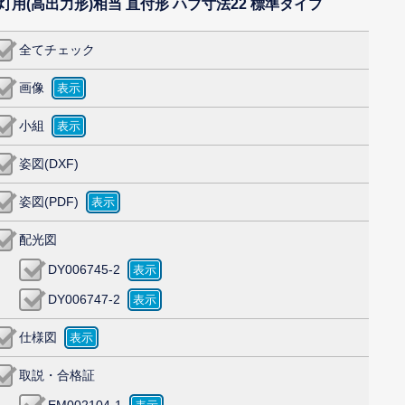
W 2灯用(高出力形)相当 直付形 ハブ寸法22 標準タイプ
全てチェック
画像
小組
姿図(DXF)
姿図(PDF)
配光図
DY006745-2
DY006747-2
仕様図
取説・合格証
EM002104-1