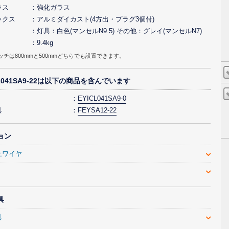
ラス
強化ガラス
ックス
アルミダイカスト(4方出・プラグ3個付)
灯具：白色(マンセルN9.5) その他：グレイ(マンセルN7)
9.4kg
ッチは800mmと500mmどちらでも設置できます。
L1041SA9-22は以下の商品を含んでいます
EYICL041SA9-0
具
FEYSA12-22
ョン
止ワイヤ
具
具