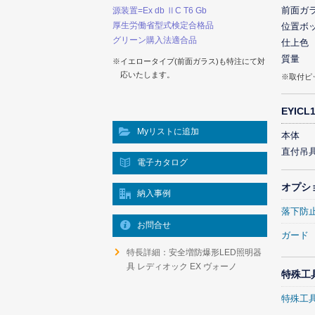
前面ガ
源装置=Ex db ⅡC T6 Gb
厚生労働省型式検定合格品
位置ボ
グリーン購入法適合品
仕上色
質量
※イエロータイプ(前面ガラス)も特注にて対
応いたします。
※取付ピ
EYIC
Myリストに追加
本体
直付吊
電子カタログ
オプシ
納入事例
落下防
お問合せ
ガード
特長詳細：安全増防爆形LED照明器
具 レディオック EX ヴォーノ
特殊工
特殊工