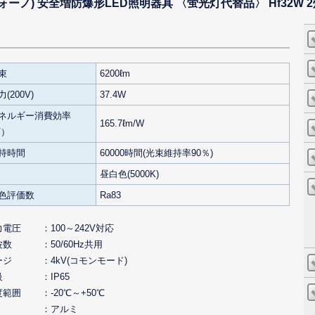
EX ヴォーノ) 安全増防爆形LED照明器具 〈蛍光灯代替品〉 Hf32
束
6200ℓm
(200V)
37.4W
ネルギー消費効率
165.7ℓm/W
V）
持時間
60000時間(光束維持率90％)
昼白色(5000K)
色評価数
Ra83
力電圧
100～242V対応
波数
50/60Hz共用
ージ
4kV(コモンモード)
級
IP65
度範囲
-20℃～+50℃
アルミ