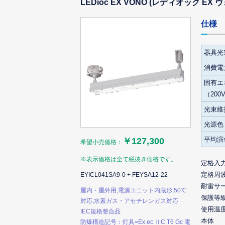
LEDioc EX VONO (レディオック 
仕様
器具光
消費電力
固有エ
（200
光束維
光源色
平均演
￥127,300
希望小売価格：
※表示価格は全て税抜き価格です。
定格入
定格周
EYICL041SA9-0 + FEYSA12-22
耐雷サ
屋内・屋外用,電源ユニット内蔵形,50℃
保護等
対応,水素ガス・アセチレンガス対応
使用温
IEC規格整合品
本体
防爆構造記号：灯具=Ex ec ⅡC T6 Gc 電