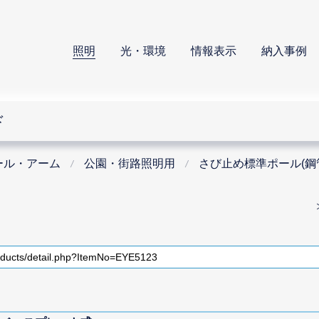
照明
光・環境
情報表示
納入事例
ド
ール・アーム
公園・街路照明用
さび止め標準ポール(鋼