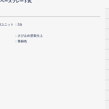
用 ベースプレート式
源ユニット
2台
さび止め塗装仕上
青銅色