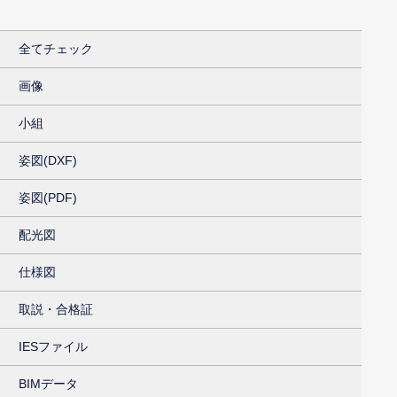
全てチェック
画像
小組
姿図(DXF)
姿図(PDF)
配光図
仕様図
取説・合格証
IESファイル
BIMデータ