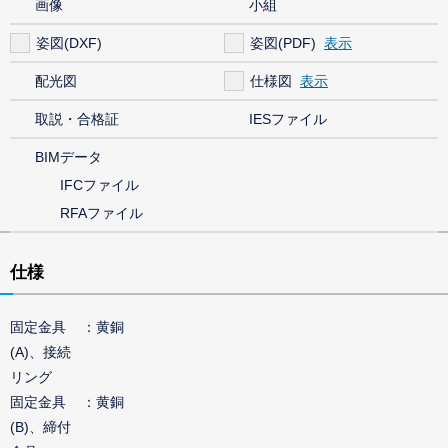
画像
小組
姿図(DXF)
姿図(PDF)
配光図
仕様図
取説・合格証
IESファイル
BIMデータ
IFCファイル
RFAファイル
仕様
固定金具
黄銅
(A)、接続
リング
固定金具
黄銅
(B)、締付