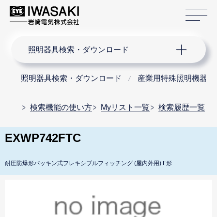
サ
サイト内検索
照明器具検索・ダウンロード
照明器具検索・ダウンロード
産業用特殊照明機器
検索機能の使い方
Myリスト一覧
検索履歴一覧
EXWP742FTC
耐圧防爆形パッキン式フレキシブルフィッチング (屋内外用) F形