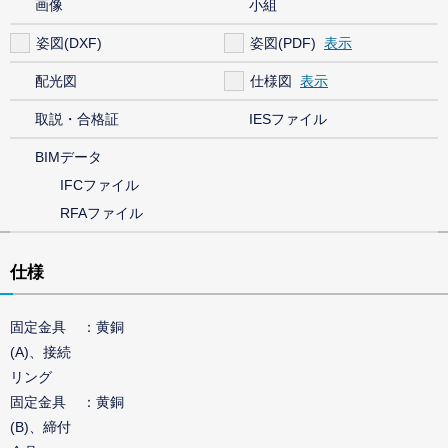
画像
小組
姿図(DXF)
姿図(PDF)
配光図
仕様図
取説・合格証
IESファイル
BIMデータ
IFCファイル
RFAファイル
仕様
固定金具
黄銅
(A)、接続
リング
固定金具
黄銅
(B)、締付