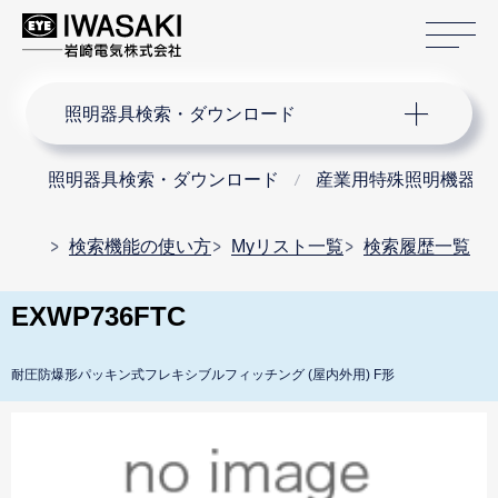
サ
サイト内検索
照明器具検索・ダウンロード
照明器具検索・ダウンロード
産業用特殊照明機器
検索機能の使い方
Myリスト一覧
検索履歴一覧
EXWP736FTC
耐圧防爆形パッキン式フレキシブルフィッチング (屋内外用) F形