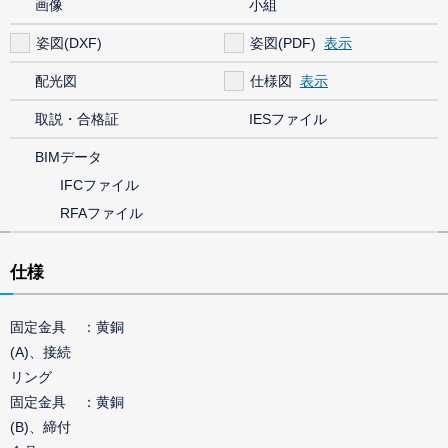
画像
小組
姿図(DXF)
姿図(PDF)
配光図
仕様図
取説・合格証
IESファイル
BIMデータ
IFCファイル
RFAファイル
仕様
固定金具
黄銅
(A)、接続
リング
固定金具
黄銅
(B)、締付