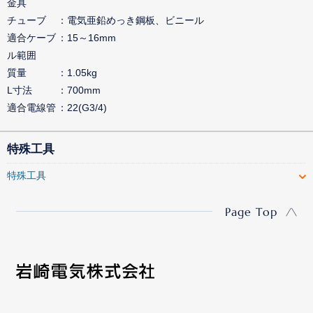
金具
チューブ
電気亜鉛めっき鋼板、ビニール
適合ケーブ
15～16mm
ル範囲
質量
1.05kg
L寸法
700mm
適合電線管
22(G3/4)
特殊工具
特殊工具
Page Top