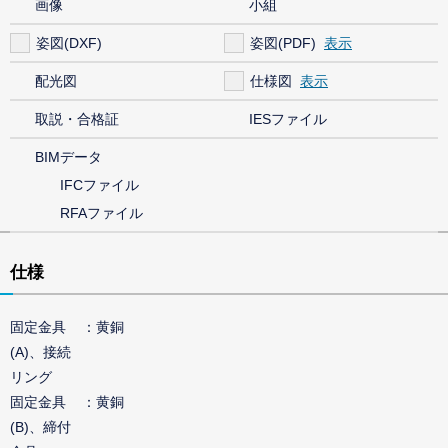
画像
小組
姿図(DXF)
姿図(PDF)
配光図
仕様図
取説・合格証
IESファイル
BIMデータ
IFCファイル
RFAファイル
仕様
固定金具
黄銅
(A)、接続
リング
固定金具
黄銅
(B)、締付