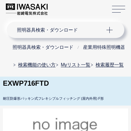
サ
サイト内検索
照明器具検索・ダウンロード
照明器具検索・ダウンロード
産業用特殊照明機器
検索機能の使い方
Myリスト一覧
検索履歴一覧
EXWP716FTD
耐圧防爆形パッキン式フレキシブルフィッチング (屋内外用) F形