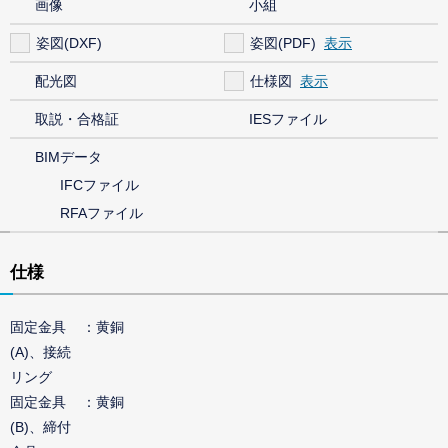
画像
小組
姿図(DXF)
姿図(PDF)
配光図
仕様図
取説・合格証
IESファイル
BIMデータ
IFCファイル
RFAファイル
仕様
固定金具
黄銅
(A)、接続
リング
固定金具
黄銅
(B)、締付