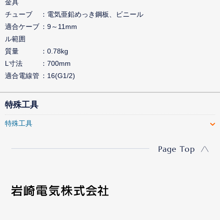
金具
チューブ
電気亜鉛めっき鋼板、ビニール
適合ケーブ
9～11mm
ル範囲
質量
0.78kg
L寸法
700mm
適合電線管
16(G1/2)
特殊工具
特殊工具
Page Top