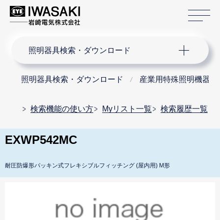
サ
サイト内検索
照明器具検索・ダウンロード
照明器具検索・ダウンロード
産業用特殊照明機器
検索機能の使い方
Myリスト一覧
検索履歴一覧
EXWP542MC
耐圧防爆形パッキン式フレキシブルフィッチング (屋内用) M形