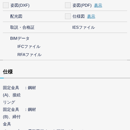
姿図(DXF)
姿図(PDF)
配光図
仕様図
取説・合格証
IESファイル
BIMデータ
IFCファイル
RFAファイル
仕様
固定金具
鋼材
(A)、接続
リング
固定金具
鋼材
(B)、締付
金具