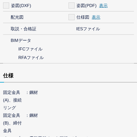
姿図(DXF)
姿図(PDF)
配光図
仕様図
取説・合格証
IESファイル
BIMデータ
IFCファイル
RFAファイル
仕様
固定金具
鋼材
(A)、接続
リング
固定金具
鋼材
(B)、締付
金具