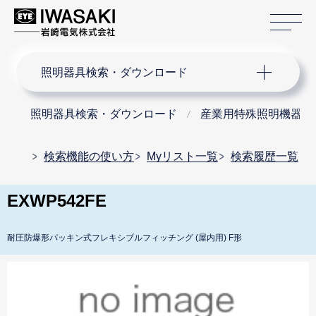
サ
サイト内検索
照明器具検索・ダウンロード
照明器具検索・ダウンロード
産業用特殊照明機器
検索機能の使い方
Myリスト一覧
検索履歴一覧
EXWP542FE
耐圧防爆形パッキン式フレキシブルフィッチング (屋内用) F形