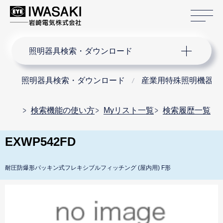
サ
サイト内検索
照明器具検索・ダウンロード
照明器具検索・ダウンロード
産業用特殊照明機器
検索機能の使い方
Myリスト一覧
検索履歴一覧
EXWP542FD
耐圧防爆形パッキン式フレキシブルフィッチング (屋内用) F形