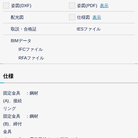
姿図(DXF)
姿図(PDF)
配光図
仕様図
取説・合格証
IESファイル
BIMデータ
IFCファイル
RFAファイル
仕様
固定金具
鋼材
(A)、接続
リング
固定金具
鋼材
(B)、締付
金具