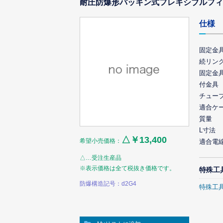
耐圧防爆形パッキン式フレキシブルフィッ
仕様
固定金具
続リン
固定金具
付金具
チュー
適合ケ
質量
L寸法
△￥13,400
希望小売価格：
適合電
△…受注生産品
※表示価格は全て税抜き価格です。
特殊工
防爆構造記号：d2G4
特殊工