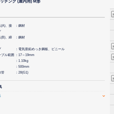
チング (屋内用) M形
(A)、接
鋼材
グ
(B)、締
鋼材
ブ
電気亜鉛めっき鋼板、ビニール
ーブル範囲
17～19mm
1.10kg
500mm
線管
28(G1)
具
具