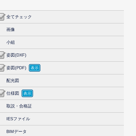
全てチェック
画像
小組
姿図(DXF)
姿図(PDF)
配光図
仕様図
取説・合格証
IESファイル
BIMデータ