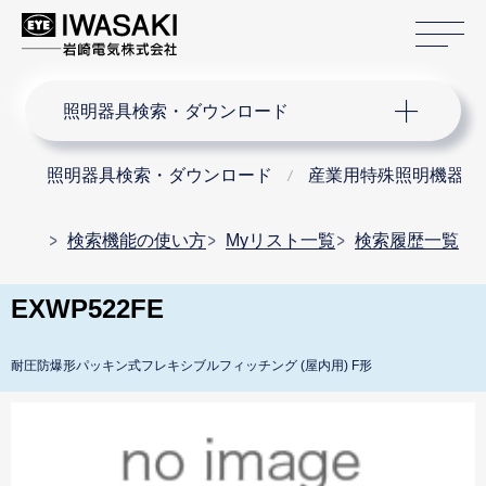
サ
サイト内検索
照明器具検索・ダウンロード
照明器具検索・ダウンロード
産業用特殊照明機器
検索機能の使い方
Myリスト一覧
検索履歴一覧
EXWP522FE
耐圧防爆形パッキン式フレキシブルフィッチング (屋内用) F形