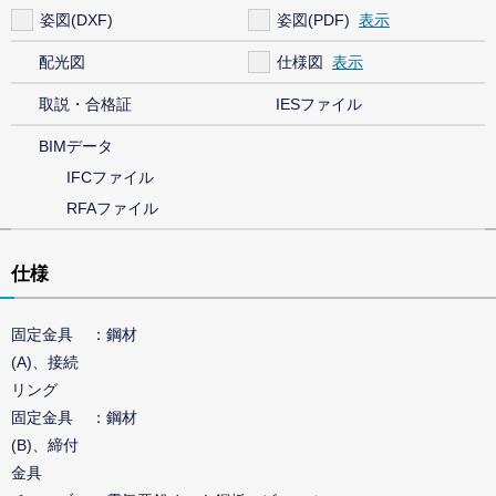
姿図(DXF)
姿図(PDF)
配光図
仕様図
取説・合格証
IESファイル
BIMデータ
IFCファイル
RFAファイル
仕様
固定金具
鋼材
(A)、接続
リング
固定金具
鋼材
(B)、締付
金具