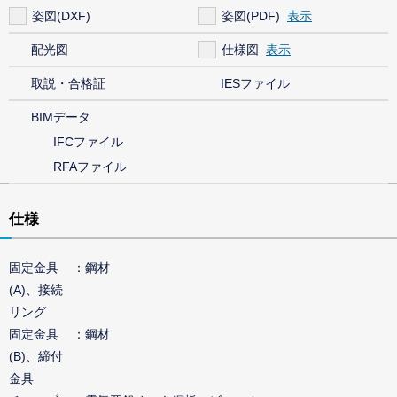
姿図(DXF)
姿図(PDF)
配光図
仕様図
取説・合格証
IESファイル
BIMデータ
IFCファイル
RFAファイル
仕様
固定金具
鋼材
(A)、接続
リング
固定金具
鋼材
(B)、締付
金具