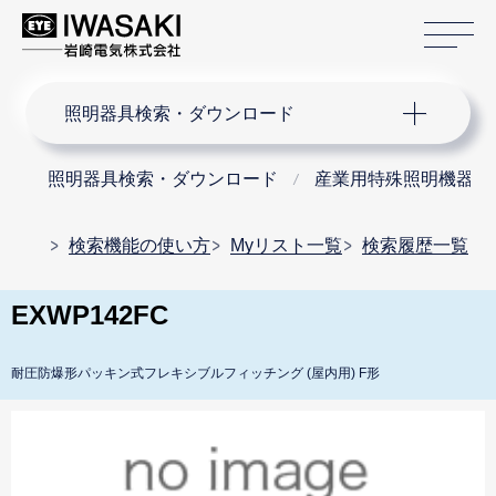
サ
サイト内検索
照明器具検索・ダウンロード
照明器具検索・ダウンロード
産業用特殊照明機器
検索機能の使い方
Myリスト一覧
検索履歴一覧
EXWP142FC
耐圧防爆形パッキン式フレキシブルフィッチング (屋内用) F形