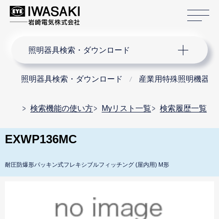
サ
サイト内検索
照明器具検索・ダウンロード
照明器具検索・ダウンロード
産業用特殊照明機器
検索機能の使い方
Myリスト一覧
検索履歴一覧
EXWP136MC
耐圧防爆形パッキン式フレキシブルフィッチング (屋内用) M形