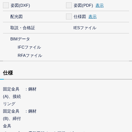
姿図(DXF)
姿図(PDF)
配光図
仕様図
取説・合格証
IESファイル
BIMデータ
IFCファイル
RFAファイル
仕様
固定金具
鋼材
(A)、接続
リング
固定金具
鋼材
(B)、締付
金具