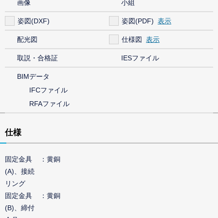
画像
小組
姿図(DXF)
姿図(PDF)
配光図
仕様図
取説・合格証
IESファイル
BIMデータ
IFCファイル
RFAファイル
仕様
固定金具
黄銅
(A)、接続
リング
固定金具
黄銅
(B)、締付