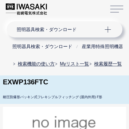
サ
サイト内検索
照明器具検索・ダウンロード
照明器具検索・ダウンロード
産業用特殊照明機器
検索機能の使い方
Myリスト一覧
検索履歴一覧
EXWP136FTC
耐圧防爆形パッキン式フレキシブルフィッチング (屋内外用) F形