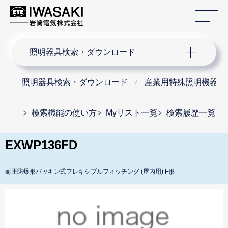
サ
サイト内検索
照明器具検索・ダウンロード
照明器具検索・ダウンロード
産業用特殊照明機器
検索機能の使い方
Myリスト一覧
検索履歴一覧
EXWP136FD
耐圧防爆形パッキン式フレキシブルフィッチング (屋内用) F形