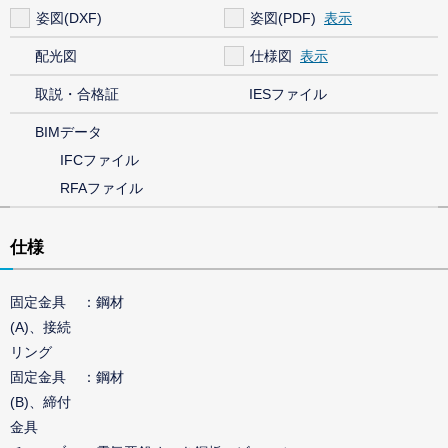
姿図(DXF)
姿図(PDF)
配光図
仕様図
取説・合格証
IESファイル
BIMデータ
IFCファイル
RFAファイル
仕様
固定金具
鋼材
(A)、接続
リング
固定金具
鋼材
(B)、締付
金具