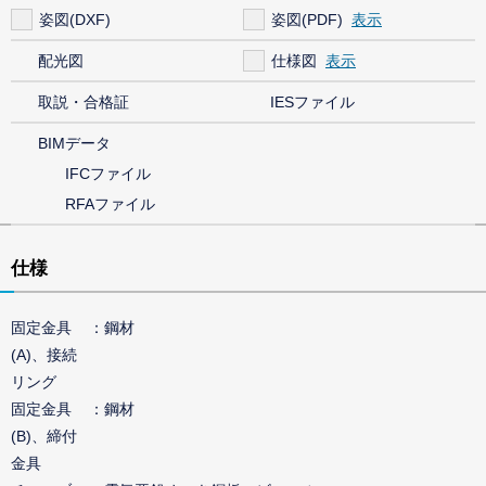
姿図(DXF)
姿図(PDF)
配光図
仕様図
取説・合格証
IESファイル
BIMデータ
IFCファイル
RFAファイル
仕様
固定金具
鋼材
(A)、接続
リング
固定金具
鋼材
(B)、締付
金具