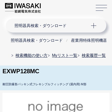
サ
サイト内検索
照明器具検索・ダウンロード
照明器具検索・ダウンロード
産業用特殊照明機器
検索機能の使い方
Myリスト一覧
検索履歴一覧
EXWP128MC
耐圧防爆形パッキン式フレキシブルフィッチング (屋内用) M形