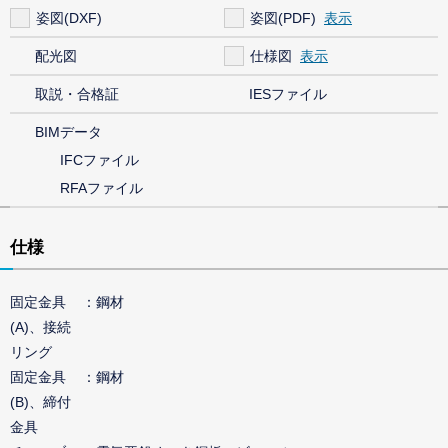
姿図(DXF)
姿図(PDF)
配光図
仕様図
取説・合格証
IESファイル
BIMデータ
IFCファイル
RFAファイル
仕様
固定金具
鋼材
(A)、接続
リング
固定金具
鋼材
(B)、締付
金具