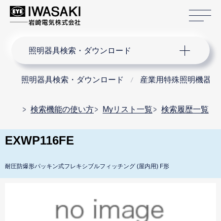
サ
サイト内検索
照明器具検索・ダウンロード
照明器具検索・ダウンロード
産業用特殊照明機器
検索機能の使い方
Myリスト一覧
検索履歴一覧
EXWP116FE
耐圧防爆形パッキン式フレキシブルフィッチング (屋内用) F形