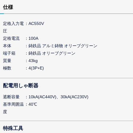
仕様
定格入力電
AC550V
圧
定格電流
100A
本体
鋳鉄品 アルミ鋳物 オリーブグリーン
端子箱
鋳鉄品 オリーブグリーン
質量
43kg
極数
4(3P+E)
配電用しゃ断器
遮断容量
10kA(AC440V)、30kA(AC230V)
基準周囲温
40℃
度
特殊工具