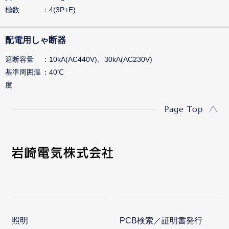
極数
4(3P+E)
配電用しゃ断器
遮断容量
10kA(AC440V)、30kA(AC230V)
基準周囲温
40℃
度
Page Top
照明
PCB検索／証明書発行