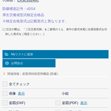
代替品：
EXSC10248C
防爆構造記号：d2G4
厚生労働省型式検定合格品
※検定合格形式は記載形式と異なります。
(ご注文の際は、「ご注文形式例」をご参照のうえ、表中の形式末尾に仕様別形式を付
加した形式をご指定ください。)
Myリストに追加
お問合せ
関連情報：産業用特殊照明機器 (防爆)
全てチェック
画像
小組
姿図(DXF)
姿図(PDF)