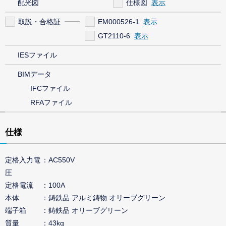
配光図
仕様図
取説・合格証
EM000526-1
GT2110-6
IESファイル
BIMデータ
IFCファイル
RFAファイル
仕様
定格入力電
AC550V
圧
定格電流
100A
本体
鋳鉄品 アルミ鋳物 オリーブグリーン
端子箱
鋳鉄品 オリーブグリーン
質量
43kg