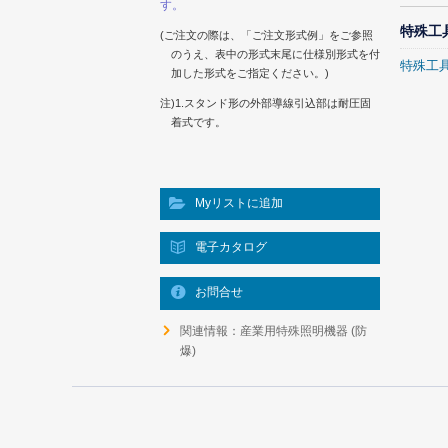
す。
特殊工
(ご注文の際は、「ご注文形式例」をご参照
のうえ、表中の形式末尾に仕様別形式を付
特殊工
加した形式をご指定ください。)
注)1.スタンド形の外部導線引込部は耐圧固
着式です。
Myリストに追加
電子カタログ
お問合せ
関連情報：産業用特殊照明機器 (防
爆)