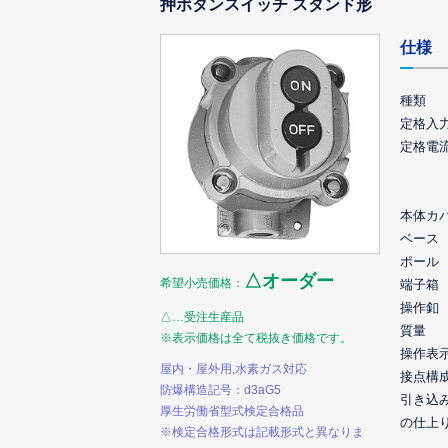
押ボタンスイッチ スタンド形
仕様
種類
定格入
定格電
本体カ
ベース
ポール
△オーダー
希望小売価格：
端子箱
操作釦
△…受注生産品
質量
※表示価格は全て税抜き価格です。
操作表
屋内・屋外用,水素ガス対応
接点構
防爆構造記号：d3aG5
引き込
厚生労働省型式検定合格品
の仕上
※検定合格形式は記載形式と異なりま