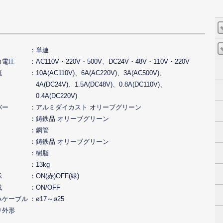
単連
力電圧
AC110V・220V・500V、DC24V・48V・110V・220V
流
10A(AC110V)、6A(AC220V)、3A(AC500V)、
4A(DC24V)、1.5A(DC48V)、0.8A(DC110V)、
0.4A(DC220V)
バー
アルミダイカスト オリーブグリーン
鋳鉄品 オリーブグリーン
鋼管
鋳鉄品 オリーブグリーン
樹脂
13kg
示
ON(赤)OFF(緑)
成
ON/OFF
みケーブル
ø17～ø25
り外形