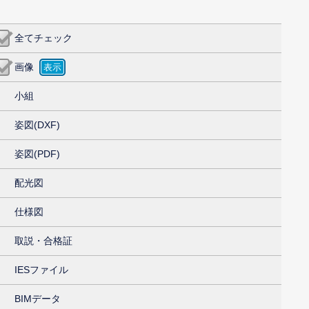
全てチェック
画像
小組
姿図(DXF)
姿図(PDF)
配光図
仕様図
取説・合格証
IESファイル
BIMデータ