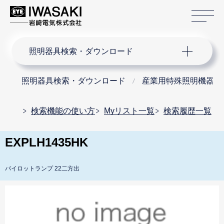
サ
サイト内検索
照明器具検索・ダウンロード
照明器具検索・ダウンロード
産業用特殊照明機器
検索機能の使い方
Myリスト一覧
検索履歴一覧
EXPLH1435HK
パイロットランプ 22二方出