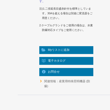
す。
注)1.二倍延長目盛赤針付を標準としていま
す。30Aを超える場合は別途に変流器をご
用意ください。
2.ケーブルグランドをご使用の場合は、水素
防爆対応タイプをご使用ください。
Myリストに追加
電子カタログ
お問合せ
関連情報：産業用特殊照明機器 (防
爆)