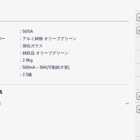
50/5A
バー
アルミ鋳物 オリーブグリーン
強化ガラス
鋳鉄品 オリーブグリーン
2.8kg
500mA～30A(可動鉄片形)
2.5級
具
具