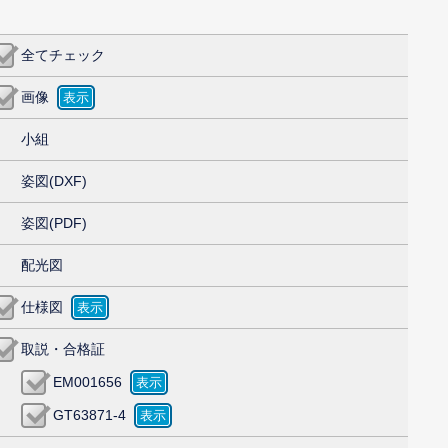
全てチェック
画像
小組
姿図(DXF)
姿図(PDF)
配光図
仕様図
取説・合格証
EM001656
GT63871-4