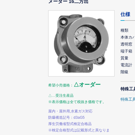
メーター 16二方出
仕様
種類
本体カ
透明窓
端子箱
質量
電流計
階級
△オーダー
希望小売価格：
特殊工
△…受注生産品
特殊工
※表示価格は全て税抜き価格です。
屋内・屋外用,水素ガス対応
防爆構造記号：d3aG5
厚生労働省型式検定合格品
※検定合格型式は記載形式と異なりま