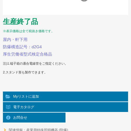
生産終了品
※表示価格は全て税抜き価格です。
屋内・軒下用
防爆構造記号：d2G4
厚生労働省型式検定合格品
注)1.端子箱の適合電線管をご指定ください。
2.スタンド形も製作できます。
Myリストに追加
電子カタログ
お問合せ
関連情報：産業用特殊照明機器 (防爆)