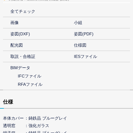
全てチェック
画像
小組
姿図(DXF)
姿図(PDF)
配光図
仕様図
取説・合格証
IESファイル
BIMデータ
IFCファイル
RFAファイル
仕様
本体カバー
鋳鉄品 ブルーグレイ
透明窓
強化ガラス
端子箱
鋳鉄品 ブルーグレイ