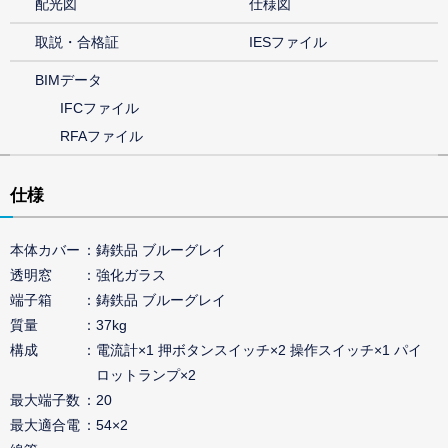
配光図
仕様図
取説・合格証
IESファイル
BIMデータ
IFCファイル
RFAファイル
仕様
本体カバー
鋳鉄品 ブルーグレイ
透明窓
強化ガラス
端子箱
鋳鉄品 ブルーグレイ
質量
37kg
構成
電流計×1 押ボタンスイッチ×2 操作スイッチ×1 パイ
ロットランプ×2
最大端子数
20
最大適合電
54×2