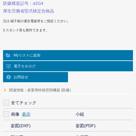
防爆構造記号：d2G4
厚生労働省型式検定合格品
注)1.端子箱の適合電線管をご指定ください。
2.スタンド形も製作できます。
Myリストに追加
電子カタログ
お問合せ
関連情報：産業用特殊照明機器 (防爆)
全てチェック
画像
小組
姿図(DXF)
姿図(PDF)