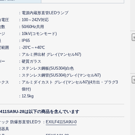
電源内蔵形直管LEDランプ
力電圧
100～242V対応
波数
50/60Hz共用
ージ
10kV(コモンモード)
級
IP65
度範囲
-20℃～+40℃
アルミ押出材 グレイ(マンセルN7)
バー
硬質ガラス
ステンレス鋼板(SUS304)白色
ステンレス鋼管(SUS304)グレイ(マンセルN7)
ックス
アルミダイカスト グレイ(マンセルN7)(4方出・プラグ3
個付)
12.5kg
F2411SA9U-28は以下の商品を含んでいます
ック 防爆形直管LEDラ
EXILF411SA9U-0
明器具