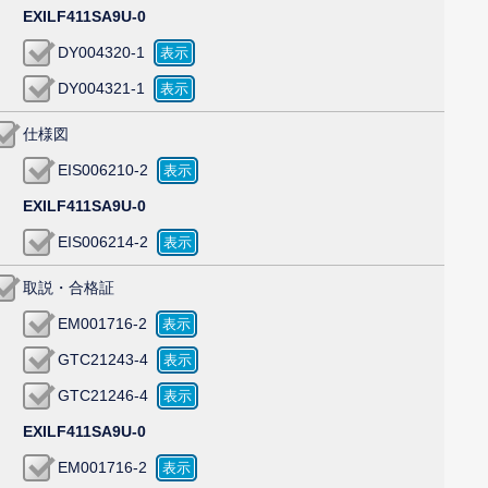
EXILF411SA9U-0
DY004320-1
DY004321-1
仕様図
EIS006210-2
EXILF411SA9U-0
EIS006214-2
取説・合格証
EM001716-2
GTC21243-4
GTC21246-4
EXILF411SA9U-0
EM001716-2