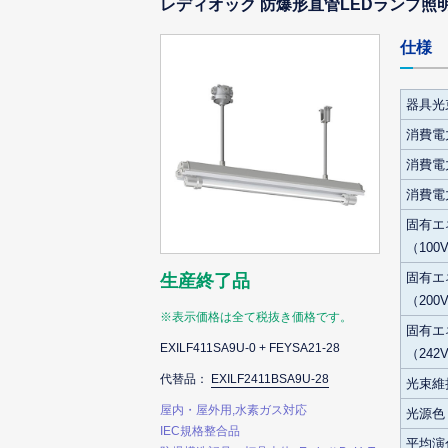
レディオック 防爆形直管LEDランプ照明器
仕様
器具光
消費電力
消費電力
消費電力
固有エ
（100
固有エ
生産終了品
（200
※表示価格は全て税抜き価格です。
固有エ
EXILF411SA9U-0 + FEYSA21-28
（242
代替品：
EXILF2411BSA9U-28
光束維
屋内・屋外用,水素ガス対応
光源色
IEC規格整合品
平均演