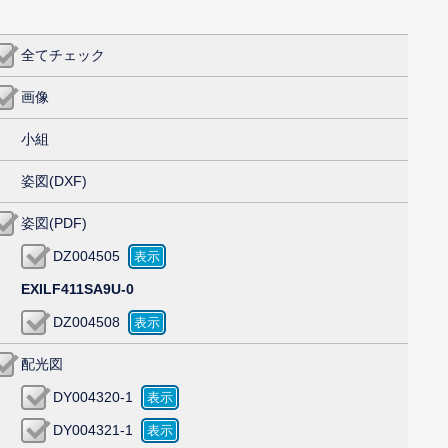
全てチェック
画像
小組
姿図(DXF)
姿図(PDF)
DZ004505
EXILF411SA9U-0
DZ004508
配光図
DY004320-1
DY004321-1