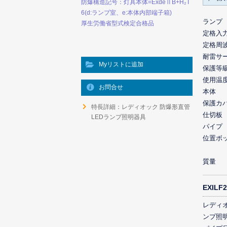
防爆構造記号：灯具本体=ExdeⅡB+H₂T
6(d:ランプ室、e:本体内部端子箱)
ランプ
厚生労働省型式検定合格品
定格入
定格周
耐雷サ
Myリストに追加
保護等
使用温
お問合せ
本体
保護カ
特長詳細：レディオック 防爆形直管
仕切板
LEDランプ照明器具
パイプ
位置ボ
質量
EXIL
レディオ
ンプ照