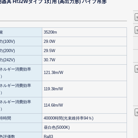
具 Hf32Wタイプ 1灯用 (高出力形) パイプ吊形
束
3520ℓm
(100V)
29.0W
(200V)
29.5W
(242V)
30.7W
ネルギー消費効率
121.3ℓm/W
V）
ネルギー消費効率
119.3ℓm/W
V）
ネルギー消費効率
114.6ℓm/W
V）
持時間
40000時間(光束維持率94％)
昼白色(5000K)
色評価数
Ra83