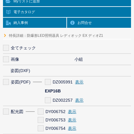
Myリストに追加
電子カタログ
納入事例
お問合せ
特長詳細：防爆形LED照明器具 レディオック EX ディオZ1
全てチェック
画像
小組
姿図(DXF)
姿図(PDF)
DZ005991
EXP16B
DZ002257
配光図
DY006752
DY006753
DY006754