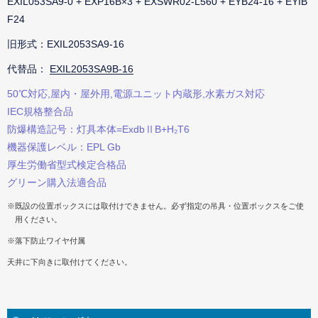
EXIL053SA9-0 + EXP16B×3 + EXSWR02-L560 + EYB24-16 + EYIB
F24
旧形式：EXIL2053SA9-16
代替品：
EXIL2053SA9B-16
50℃対応,屋内・屋外用,電源ユニット内蔵形,水素ガス対応
IEC規格整合品
防爆構造記号：灯具本体=ExdbⅡB+H₂T6
機器保護レベル：EPL Gb
厚生労働省型式検定合格品
グリーン購入法適合品
※既設の位置ボックスには取付けできません。必ず指定の吊具・位置ボックスをご使
用ください。
※落下防止ワイヤ付属
天井に下向きに取付けてください。