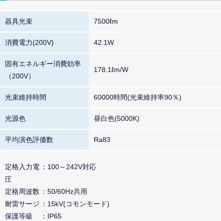
器具光束
7500ℓm
消費電力(200V)
42.1W
固有エネルギー消費効率
178.1ℓm/W
（200V）
光束維持時間
60000時間(光束維持率90％)
光源色
昼白色(5000K)
平均演色評価数
Ra83
定格入力電
100～242V対応
圧
定格周波数
50/60Hz共用
耐雷サージ
15kV(コモンモード)
保護等級
IP65