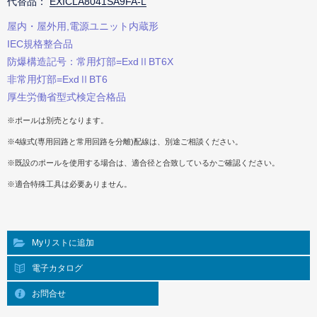
代替品：
EXICLA8041SA9FA-L
屋内・屋外用,電源ユニット内蔵形
IEC規格整合品
防爆構造記号：常用灯部=ExdⅡBT6X
非常用灯部=ExdⅡBT6
厚生労働省型式検定合格品
※ポールは別売となります。
※4線式(専用回路と常用回路を分離)配線は、別途ご相談ください。
※既設のポールを使用する場合は、適合径と合致しているかご確認ください。
※適合特殊工具は必要ありません。
Myリストに追加
電子カタログ
お問合せ