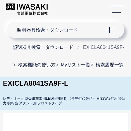
サ
サイト内検索
照明器具検索・ダウンロード
照明器具検索・ダウンロード
EXICLA8041SA9F-L
検索機能の使い方
Myリスト一覧
検索履歴一覧
EXICLA8041SA9F-L
レディオック 防爆形非常用LED照明器具 〈蛍光灯代替品〉 Hf32W 2灯用(高出
力形)相当 スタンド形 フロストタイプ