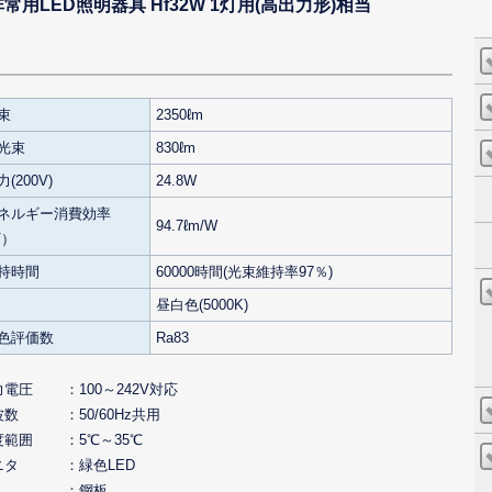
LED照明器具 Hf32W 1灯用(高出力形)相当
束
2350ℓm
光束
830ℓm
(200V)
24.8W
ネルギー消費効率
94.7ℓm/W
V）
持時間
60000時間(光束維持率97％)
昼白色(5000K)
色評価数
Ra83
力電圧
100～242V対応
波数
50/60Hz共用
度範囲
5℃～35℃
ニタ
緑色LED
鋼板