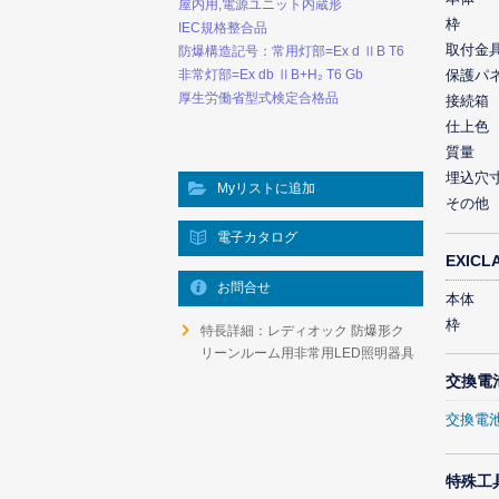
屋内用,電源ユニット内蔵形
枠
IEC規格整合品
取付金
防爆構造記号：常用灯部=Ex d ⅡB T6
非常灯部=Ex db ⅡB+H₂ T6 Gb
保護パ
厚生労働省型式検定合格品
接続箱
仕上色
質量
埋込穴
Myリストに追加
その他
電子カタログ
EXIC
お問合せ
本体
枠
特長詳細：レディオック 防爆形ク
リーンルーム用非常用LED照明器具
交換電
交換電
特殊工