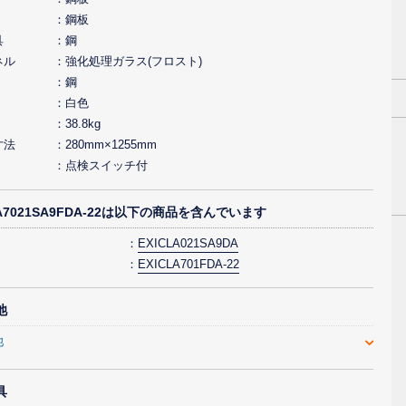
鋼板
具
鋼
ネル
強化処理ガラス(フロスト)
鋼
白色
38.8kg
寸法
280mm×1255mm
点検スイッチ付
LA7021SA9FDA-22は以下の商品を含んでいます
EXICLA021SA9DA
EXICLA701FDA-22
池
池
具