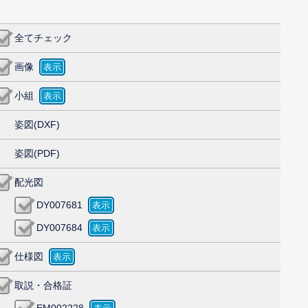
全てチェック
画像
小組
姿図(DXF)
姿図(PDF)
配光図
DY007681
DY007684
仕様図
取説・合格証
EM002228