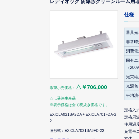
レディオック 防爆形クリーンルーム用非常用
仕様
器具光
非常時
消費電力
固有エ
（200
光束維
光源色
△￥706,000
希望小売価格：
平均演
△…受注生産品
※表示価格は全て税抜き価格です。
定格入
EXICLA021SA9DA + EXICLA701FDA-2
定格周
2
使用温
旧形式：EXICLA7021SA9FD-22
充電モ
本体