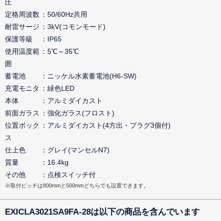
圧
定格周波数
50/60Hz共用
耐雷サージ
3kV(コモンモード)
保護等級
IP65
使用温度範
5℃～35℃
囲
蓄電池
ニッケル水素蓄電池(H6-SW)
充電モニタ
緑色LED
本体
アルミダイカスト
前面ガラス
強化ガラス(フロスト)
位置ボック
アルミダイカスト(4方出・プラグ3個付)
ス
仕上色
グレイ(マンセルN7)
質量
16.4kg
その他
点検スイッチ付
※取付ピッチは800mmと500mmどちらでも設置できます。
EXICLA3021SA9FA-28は以下の商品を含んでいます