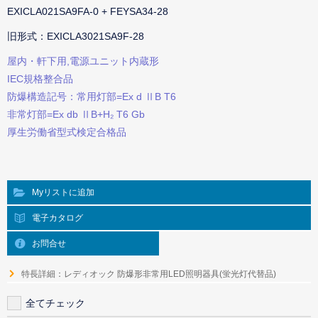
EXICLA021SA9FA-0 + FEYSA34-28
旧形式：EXICLA3021SA9F-28
屋内・軒下用,電源ユニット内蔵形
IEC規格整合品
防爆構造記号：常用灯部=Ex d ⅡB T6
非常灯部=Ex db ⅡB+H₂ T6 Gb
厚生労働省型式検定合格品
Myリストに追加
電子カタログ
お問合せ
特長詳細：レディオック 防爆形非常用LED照明器具(蛍光灯代替品)
全てチェック