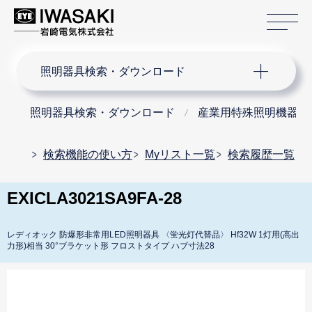
サ
サイト内検索
照明器具検索・ダウンロード
照明器具検索・ダウンロード
産業用特殊照明機器
検索機能の使い方
Myリスト一覧
検索履歴一覧
EXICLA3021SA9FA-28
レディオック 防爆形非常用LED照明器具 〈蛍光灯代替品〉 Hf32W 1灯用(高出
力形)相当 30°ブラケット形 フロストタイプ ハブ寸法28