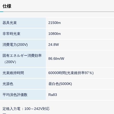
仕様
器具光束
2150ℓm
非常時光束
1080ℓm
消費電力(200V)
24.8W
固有エネルギー消費効率
86.6ℓm/W
（200V）
光束維持時間
60000時間(光束維持率97％)
光源色
昼白色(5000K)
平均演色評価数
Ra83
定格入力電
100～242V対応