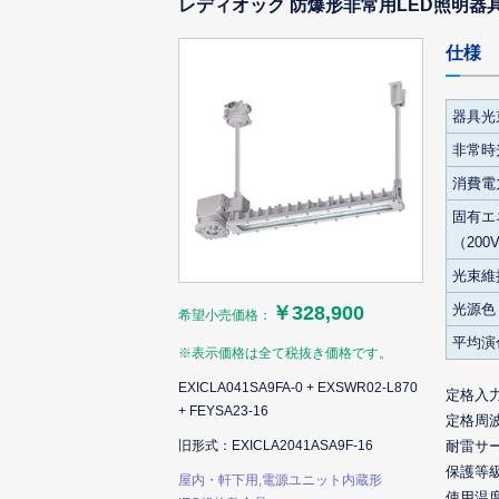
レディオック 防爆形非常用LED照明器具 
仕様
器具光
非常時
消費電力
固有エ
（200
光束維
光源色
￥328,900
希望小売価格：
平均演
※表示価格は全て税抜き価格です。
EXICLA041SA9FA-0 + EXSWR02-L870
定格入
+ FEYSA23-16
定格周
旧形式：EXICLA2041ASA9F-16
耐雷サ
保護等
屋内・軒下用,電源ユニット内蔵形
使用温