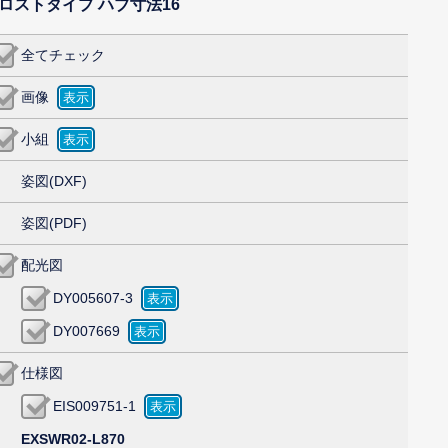
フロストタイプ ハブ寸法16
全てチェック
画像
小組
姿図(DXF)
姿図(PDF)
配光図
DY005607-3
DY007669
仕様図
EIS009751-1
EXSWR02-L870