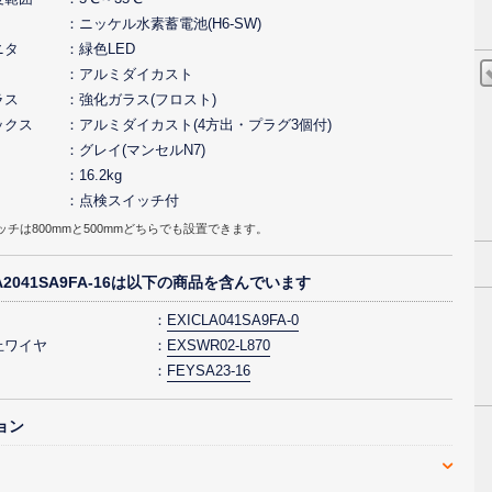
ニッケル水素蓄電池(H6-SW)
ニタ
緑色LED
アルミダイカスト
ラス
強化ガラス(フロスト)
ックス
アルミダイカスト(4方出・プラグ3個付)
グレイ(マンセルN7)
16.2kg
点検スイッチ付
ッチは800mmと500mmどちらでも設置できます。
LA2041SA9FA-16は以下の商品を含んでいます
EXICLA041SA9FA-0
止ワイヤ
EXSWR02-L870
FEYSA23-16
ョン