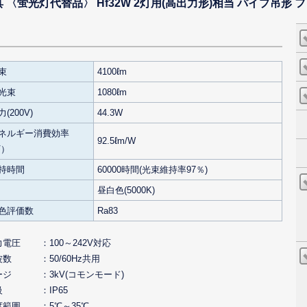
〈蛍光灯代替品〉 Hf32W 2灯用(高出力形)相当 パイプ吊形 
束
4100ℓm
光束
1080ℓm
(200V)
44.3W
ネルギー消費効率
92.5ℓm/W
V）
持時間
60000時間(光束維持率97％)
昼白色(5000K)
色評価数
Ra83
力電圧
100～242V対応
波数
50/60Hz共用
ージ
3kV(コモンモード)
級
IP65
度範囲
5℃～35℃