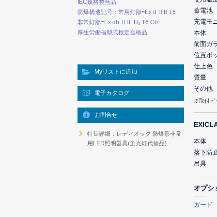
IEC規格整合品
蓄電池
防爆構造記号：常用灯部=Ex d ⅡB T6
充電モ
非常灯部=Ex db ⅡB+H₂ T6 Gb
厚生労働省型式検定合格品
本体
前面ガ
位置ボ
仕上色
Myリストに追加
質量
その他
電子カタログ
※取付ピ
お問合せ
EXIC
特長詳細：レディオック 防爆形非常
本体
用LED照明器具(蛍光灯代替品)
落下防
吊具
オプシ
ガード