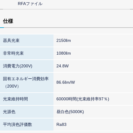
RFAファイル
仕様
器具光束
2150ℓm
非常時光束
1080ℓm
消費電力(200V)
24.8W
固有エネルギー消費効率
86.6ℓm/W
（200V）
光束維持時間
60000時間(光束維持率97％)
光源色
昼白色(5000K)
平均演色評価数
Ra83