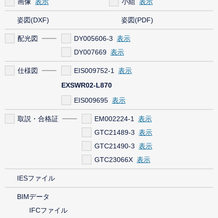
画像
小組
姿図(DXF)
姿図(PDF)
配光図
DY005606-3
DY007669
仕様図
EIS009752-1
EXSWR02-L870
EIS009695
取説・合格証
EM002224-1
GTC21489-3
GTC21490-3
GTC23066X
IESファイル
BIMデータ
IFCファイル