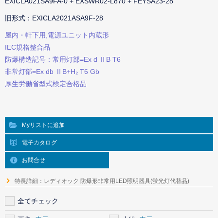
EXICLA021SA9FA-0 + EXSWR02-L870 + FEYSA23-28
旧形式：EXICLA2021ASA9F-28
屋内・軒下用,電源ユニット内蔵形
IEC規格整合品
防爆構造記号：常用灯部=Ex d ⅡB T6
非常灯部=Ex db ⅡB+H₂ T6 Gb
厚生労働省型式検定合格品
Myリストに追加
電子カタログ
お問合せ
特長詳細：レディオック 防爆形非常用LED照明器具(蛍光灯代替品)
全てチェック