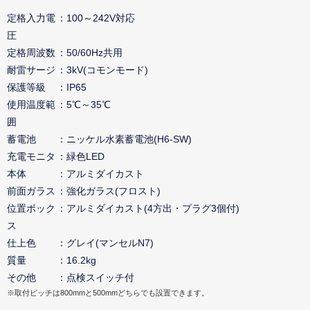
定格入力電
100～242V対応
圧
定格周波数
50/60Hz共用
耐雷サージ
3kV(コモンモード)
保護等級
IP65
使用温度範
5℃～35℃
囲
蓄電池
ニッケル水素蓄電池(H6-SW)
充電モニタ
緑色LED
本体
アルミダイカスト
前面ガラス
強化ガラス(フロスト)
位置ボック
アルミダイカスト(4方出・プラグ3個付)
ス
仕上色
グレイ(マンセルN7)
質量
16.2kg
その他
点検スイッチ付
※取付ピッチは800mmと500mmどちらでも設置できます。