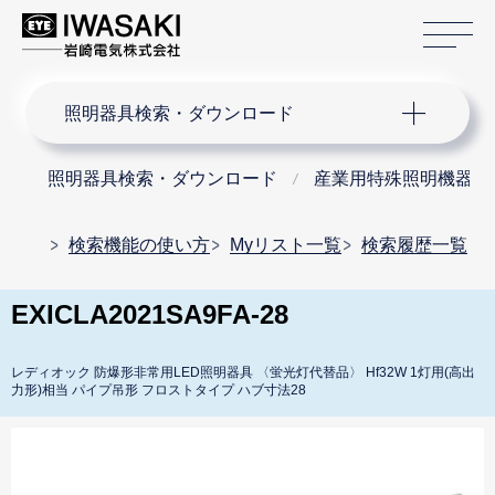
サ
サイト内検索
照明器具検索・ダウンロード
照明器具検索・ダウンロード
産業用特殊照明機器
検索機能の使い方
Myリスト一覧
検索履歴一覧
EXICLA2021SA9FA-28
レディオック 防爆形非常用LED照明器具 〈蛍光灯代替品〉 Hf32W 1灯用(高出
力形)相当 パイプ吊形 フロストタイプ ハブ寸法28