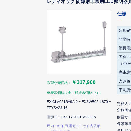
レディオック 防爆形非常用LED照明器具 
仕様
器具光
非常時
消費電力
固有エ
（200
光束維
光源色
￥317,900
希望小売価格：
平均演
※表示価格は全て税抜き価格です。
EXICLA021SA9A-0 + EXSWR02-L870 +
定格入
FEYSA23-16
定格周
旧形式：EXICLA2021ASA9-16
耐雷サ
保護等
屋内・軒下用,電源ユニット内蔵形
使用温