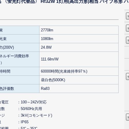
〈蛍光灯代替品〉 Hf32W 1灯用(高出力形)相当 パイプ吊形 ハ
束
2770ℓm
光束
1080ℓm
(200V)
24.8W
ネルギー消費効率
111.6ℓm/W
V）
持時間
60000時間(光束維持率97％)
昼白色(5000K)
色評価数
Ra83
力電圧
100～242V対応
波数
50/60Hz共用
ージ
3kV(コモンモード)
級
IP65
度範囲
5℃～35℃