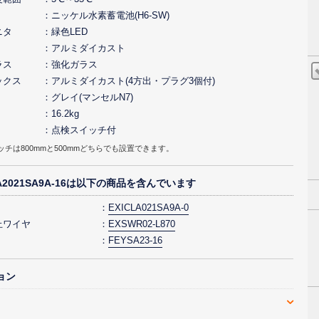
ニッケル水素蓄電池(H6-SW)
ニタ
緑色LED
アルミダイカスト
ラス
強化ガラス
ックス
アルミダイカスト(4方出・プラグ3個付)
グレイ(マンセルN7)
16.2kg
点検スイッチ付
ッチは800mmと500mmどちらでも設置できます。
LA2021SA9A-16は以下の商品を含んでいます
EXICLA021SA9A-0
止ワイヤ
EXSWR02-L870
FEYSA23-16
ョン