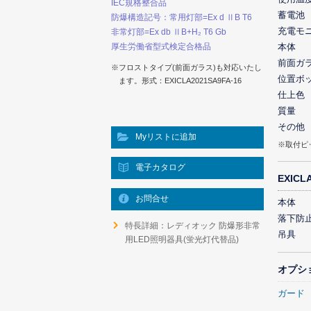
IEC規格整合品
蓄電池
防爆構造記号：常用灯部=Ex d ⅡB T6
充電モ
非常灯部=Ex db ⅡB+H₂ T6 Gb
厚生労働省型式検定合格品
本体
前面ガ
※フロストタイプ(前面ガラス)も対応いたし
位置ボ
ます。形式：EXICLA2021SA9FA-16
仕上色
質量
その他
Myリストに追加
※取付ピ
電子カタログ
EXIC
お問合せ
本体
落下防
特長詳細：レディオック 防爆形非常
吊具
用LED照明器具(蛍光灯代替品)
オプシ
ガード