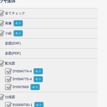
ブ寸法16
全てチェック
画像
小組
姿図(DXF)
姿図(PDF)
配光図
DY004774-4
DY004775-4
DY007669
仕様図
EIS009750-1