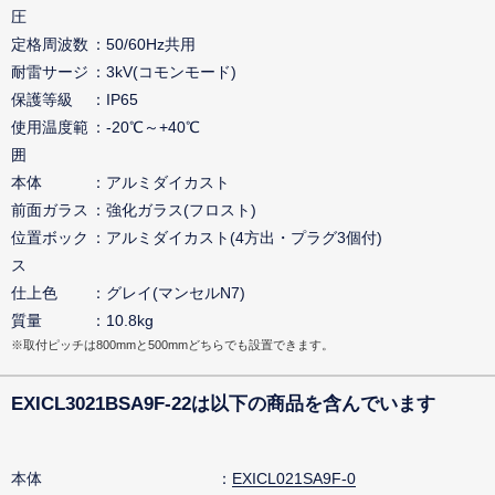
圧
定格周波数
50/60Hz共用
耐雷サージ
3kV(コモンモード)
保護等級
IP65
使用温度範
-20℃～+40℃
囲
本体
アルミダイカスト
前面ガラス
強化ガラス(フロスト)
位置ボック
アルミダイカスト(4方出・プラグ3個付)
ス
仕上色
グレイ(マンセルN7)
質量
10.8kg
※取付ピッチは800mmと500mmどちらでも設置できます。
EXICL3021BSA9F-22は以下の商品を含んでいます
本体
EXICL021SA9F-0