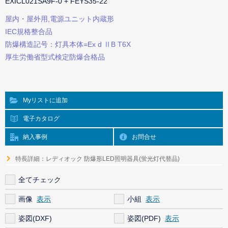
EXICL021SA9F-0 + FEYS35-22
屋内・屋外用,電源ユニット内蔵形
IEC規格整合品
防爆構造記号：灯具本体=Ex d ⅡB T6X
厚生労働省型式検定防爆合格品
Myリストに追加
電子カタログ
納入事例
お問合せ
特長詳細：レディオック 防爆形LED照明器具(蛍光灯代替品)
全てチェック
画像
小組
姿図(DXF)
姿図(PDF)