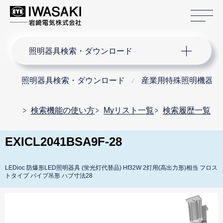
サ
サイト内検索
照明器具検索・ダウンロード
照明器具検索・ダウンロード
産業用特殊照明機器
検索機能の使い方
Myリスト一覧
検索履歴一覧
EXICL2041BSA9F-28
LEDioc 防爆形LED照明器具 (蛍光灯代替品) Hf32W 2灯用(高出力形)相当 フロス
トタイプ パイプ吊形 ハブ寸法28