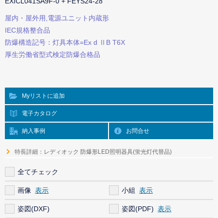
EXICL041SA9F-0 + FEYS24-28
屋内・屋外用,電源ユニット内蔵形
IEC規格整合品
防爆構造記号：灯具本体=Ex d ⅡB T6X
厚生労働省型式検定防爆合格品
Myリストに追加
電子カタログ
納入事例
お問合せ
特長詳細：レディオック 防爆形LED照明器具(蛍光灯代替品)
全てチェック
画像
小組
姿図(DXF)
姿図(PDF)