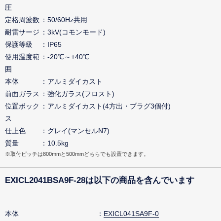
圧
定格周波数
50/60Hz共用
耐雷サージ
3kV(コモンモード)
保護等級
IP65
使用温度範
-20℃～+40℃
囲
本体
アルミダイカスト
前面ガラス
強化ガラス(フロスト)
位置ボック
アルミダイカスト(4方出・プラグ3個付)
ス
仕上色
グレイ(マンセルN7)
質量
10.5kg
※取付ピッチは800mmと500mmどちらでも設置できます。
EXICL2041BSA9F-28は以下の商品を含んでいます
本体
EXICL041SA9F-0